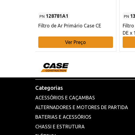
128781A1
1
PN
PN
l - 80 mm DE
Filtro de Ar Primário Case CE
Filtr
DE x 
o
Ver Preço
Categorias
ACESSÓRIOS E CAÇAMBAS
ALTERNADORES E MOTORES DE PARTIDA
BATERIAS E ACESSÓRIOS
CHASSI E ESTRUTURA