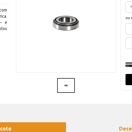
 com
ica.
ou 
— e
olos
cote
Dese