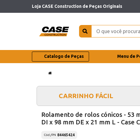
Loja CASE Construction de Peças Originais
Catalogo de Peças
Menu de P
CARRINHO FÁCIL
Rolamento de rolos cónicos - 53
DI x 98 mm DE x 21 mm L - Case 
84465424
Cód./PN