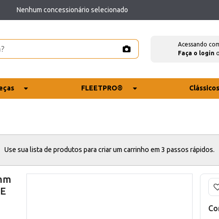
Nenhum concessionário selecionado
Acessando co
Faça o login
eças
FLEETPRO®
Clássico
Use sua lista de produtos para criar um carrinho em 3 passos rápidos.
 mm
CE
Co