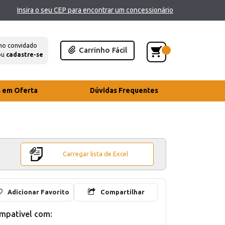
Insira o seu CEP para encontrar um concessionário
mo convidado
Carrinho Fácil
ou
cadastre-se
s em Oferta
Dúvidas Frequentes
Carregar lista de Excel
Adicionar Favorito
Compartilhar
mpativel com: