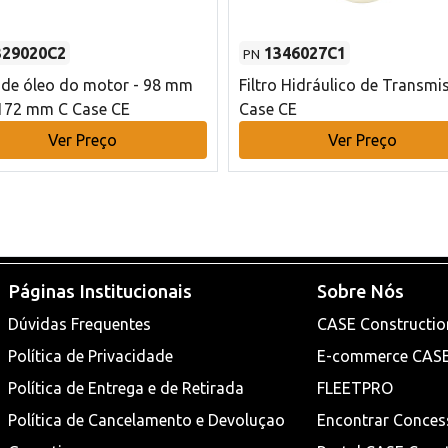
329020C2
1346027C1
PN
o de óleo do motor - 98 mm
Filtro Hidráulico de Transmi
172 mm C Case CE
Case CE
Ver Preço
Ver Preço
Páginas Institucionais
Sobre Nós
Dúvidas Frequentes
CASE Constructio
Política de Privacidade
E-commerce CAS
Política de Entrega e de Retirada
FLEETPRO
Política de Cancelamento e Devoluçao
Encontrar Conces