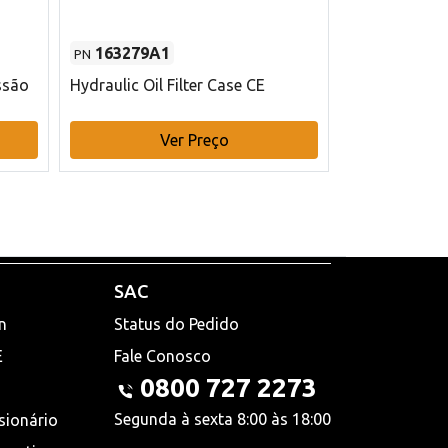
163279A1
48145970
PN
PN
ssão
Hydraulic Oil Filter Case CE
Filtro de com
x 75 mm L Ca
Ver Preço
V
SAC
n
Status do Pedido
E
Fale Conosco
0800 727 2273
Segunda à sexta 8:00 às 18:00
sionário