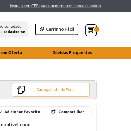
Insira o seu CEP para encontrar um concessionário
mo convidado
Carrinho Fácil
ou
cadastre-se
s em Oferta
Dúvidas Frequentes
Carregar lista de Excel
Adicionar Favorito
Compartilhar
mpativel com: