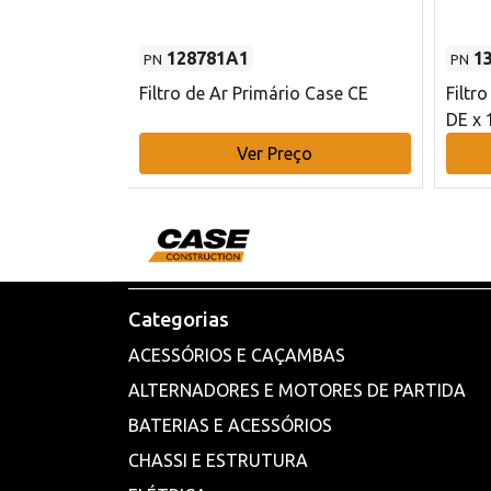
128781A1
1
PN
PN
l - 80 mm DE
Filtro de Ar Primário Case CE
Filtr
DE x 
o
Ver Preço
Categorias
ACESSÓRIOS E CAÇAMBAS
ALTERNADORES E MOTORES DE PARTIDA
BATERIAS E ACESSÓRIOS
CHASSI E ESTRUTURA