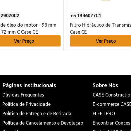
329020C2
1346027C1
PN
o de óleo do motor - 98 mm
Filtro Hidráulico de Transmi
172 mm C Case CE
Case CE
Ver Preço
Ver Preço
Páginas Institucionais
Sobre Nós
Dúvidas Frequentes
CASE Constructio
Política de Privacidade
E-commerce CAS
Política de Entrega e de Retirada
FLEETPRO
Política de Cancelamento e Devoluçao
Encontrar Conces