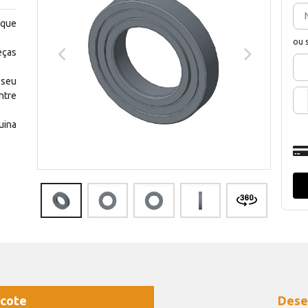
 que
ou 
eças
 seu
ntre
uina
cote
Dese