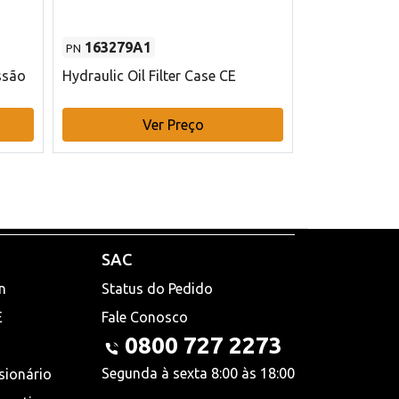
163279A1
48145970
PN
PN
ssão
Hydraulic Oil Filter Case CE
Filtro de com
x 75 mm L Ca
Ver Preço
V
SAC
n
Status do Pedido
E
Fale Conosco
0800 727 2273
Segunda à sexta 8:00 às 18:00
sionário