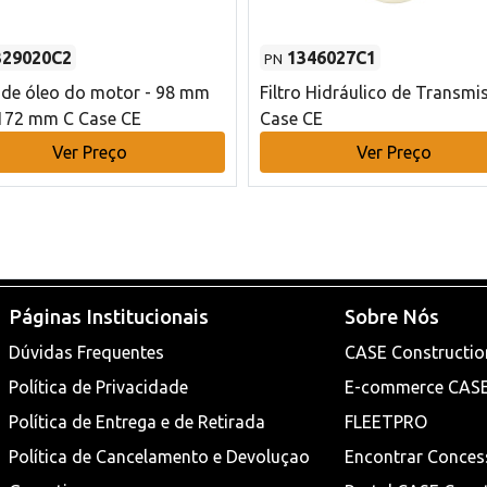
329020C2
1346027C1
PN
o de óleo do motor - 98 mm
Filtro Hidráulico de Transmi
172 mm C Case CE
Case CE
Ver Preço
Ver Preço
Páginas Institucionais
Sobre Nós
Dúvidas Frequentes
CASE Constructio
Política de Privacidade
E-commerce CAS
Política de Entrega e de Retirada
FLEETPRO
Política de Cancelamento e Devoluçao
Encontrar Conces