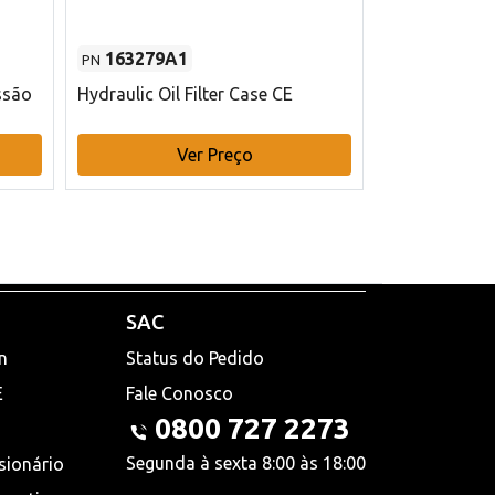
163279A1
48145970
PN
PN
ssão
Hydraulic Oil Filter Case CE
Filtro de com
x 75 mm L Ca
Ver Preço
V
SAC
n
Status do Pedido
E
Fale Conosco
0800 727 2273
Segunda à sexta 8:00 às 18:00
sionário