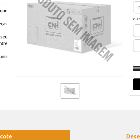
 que
ou 
eças
 seu
ntre
uina
cote
Dese