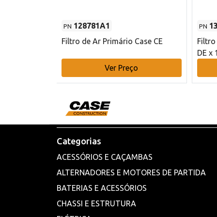
128781A1
1
PN
PN
l - 80 mm DE
Filtro de Ar Primário Case CE
Filtr
DE x 
o
Ver Preço
Categorias
ACESSÓRIOS E CAÇAMBAS
ALTERNADORES E MOTORES DE PARTIDA
BATERIAS E ACESSÓRIOS
CHASSI E ESTRUTURA