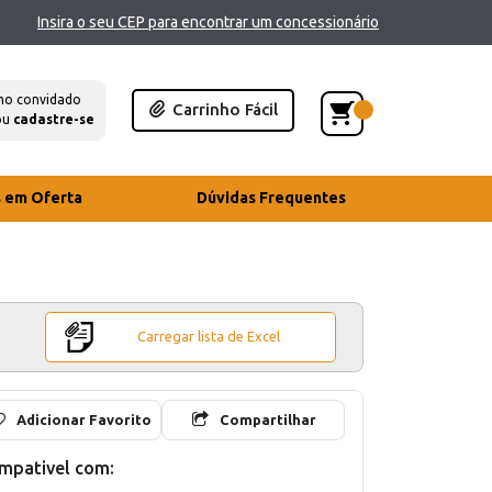
Insira o seu CEP para encontrar um concessionário
mo convidado
Carrinho Fácil
ou
cadastre-se
s em Oferta
Dúvidas Frequentes
Carregar lista de Excel
Adicionar Favorito
Compartilhar
mpativel com: