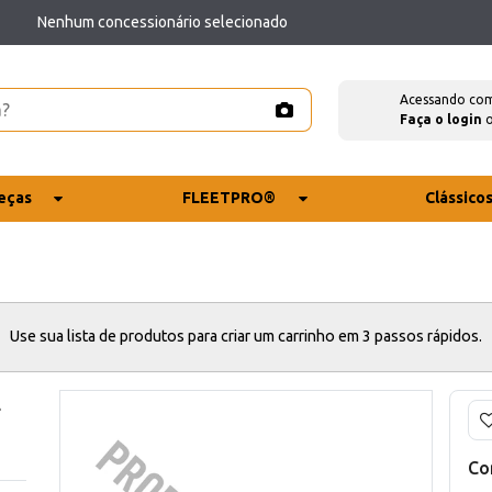
Nenhum concessionário selecionado
Acessando co
Faça o login
eças
FLEETPRO®
Clássico
Use sua lista de produtos para criar um carrinho em 3 passos rápidos.
E
Co