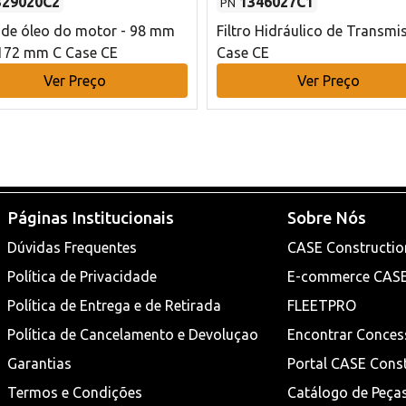
329020C2
1346027C1
PN
o de óleo do motor - 98 mm
Filtro Hidráulico de Transmi
172 mm C Case CE
Case CE
Ver Preço
Ver Preço
Páginas Institucionais
Sobre Nós
Dúvidas Frequentes
CASE Constructio
Política de Privacidade
E-commerce CAS
Política de Entrega e de Retirada
FLEETPRO
Política de Cancelamento e Devoluçao
Encontrar Conces
Garantias
Portal CASE Cons
Termos e Condições
Catálogo de Peça