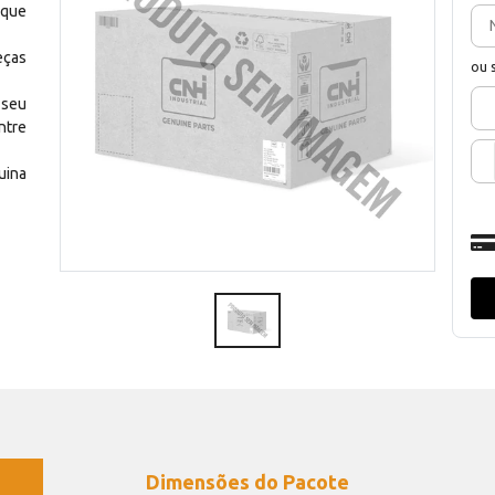
 que
eças
ou 
 seu
ntre
uina
Dimensões do Pacote