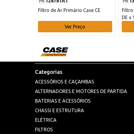
128781A1
1
PN
PN
l - 80 mm DE
Filtro de Ar Primário Case CE
Filtr
DE x 
o
Ver Preço
Categorias
ACESSÓRIOS E CAÇAMBAS
ALTERNADORES E MOTORES DE PARTIDA
BATERIAS E ACESSÓRIOS
CHASSI E ESTRUTURA
ELÉTRICA
FILTROS