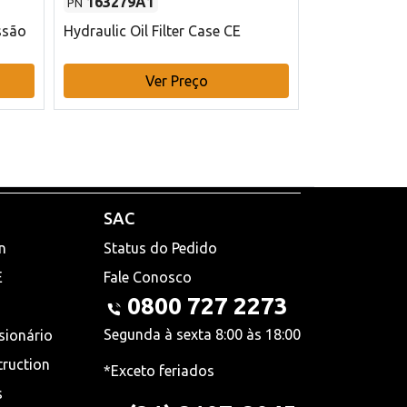
163279A1
48145970
PN
PN
ssão
Hydraulic Oil Filter Case CE
Filtro de com
x 75 mm L Ca
Ver Preço
V
SAC
n
Status do Pedido
E
Fale Conosco
0800 727 2273
Segunda à sexta 8:00 às 18:00
sionário
truction
*Exceto feriados
s