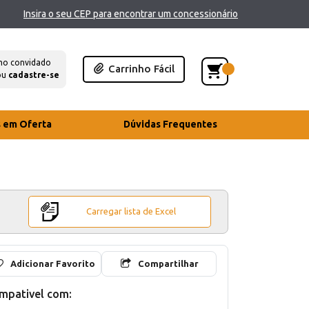
Insira o seu CEP para encontrar um concessionário
mo convidado
Carrinho Fácil
ou
cadastre-se
s em Oferta
Dúvidas Frequentes
Carregar lista de Excel
Adicionar Favorito
Compartilhar
mpativel com: