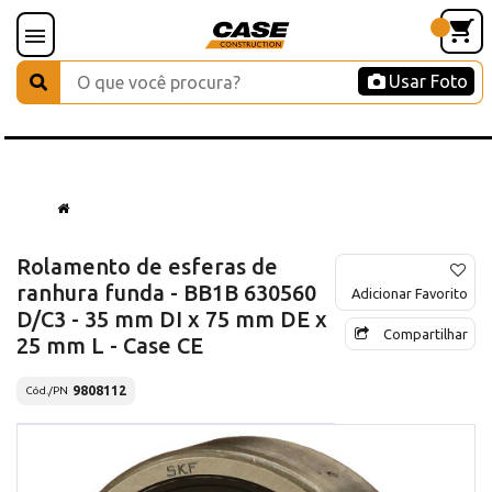
Usar Foto
Rolamento de esferas de
ranhura funda - BB1B 630560
Adicionar Favorito
D/C3 - 35 mm DI x 75 mm DE x
Compartilhar
25 mm L - Case CE
9808112
Cód./PN