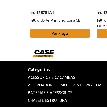
128781A1
1
PN
PN
l - 80 mm DE
Filtro de Ar Primário Case CE
Filtr
DE x 
o
Ver Preço
Categorias
ACESSÓRIOS E CAÇAMBAS
ALTERNADORES E MOTORES DE PARTIDA
BATERIAS E ACESSÓRIOS
CHASSI E ESTRUTURA