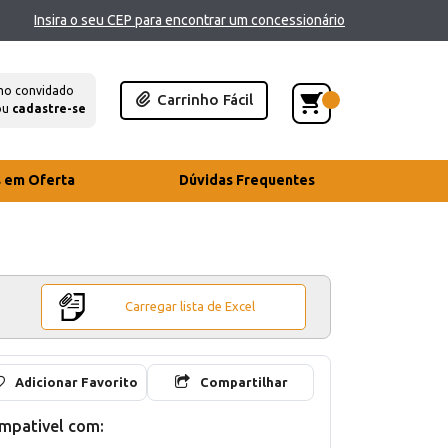
Insira o seu CEP para encontrar um concessionário
mo convidado
Carrinho Fácil
ou
cadastre-se
s em Oferta
Dúvidas Frequentes
Carregar lista de Excel
Adicionar Favorito
Compartilhar
mpativel com: