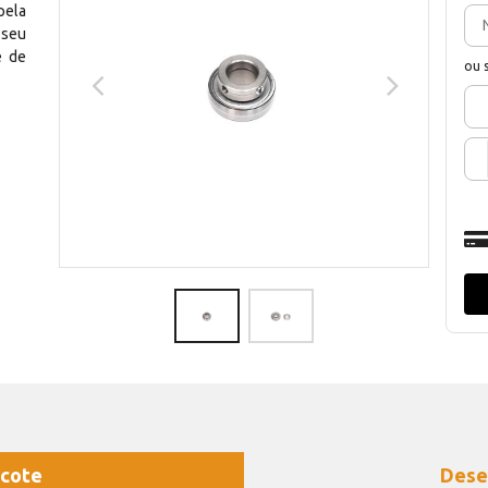
pela
 seu
e de
ou 
cote
Dese