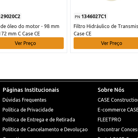
329020C2
1346027C1
PN
o de óleo do motor - 98 mm
Filtro Hidráulico de Transmi
172 mm C Case CE
Case CE
Ver Preço
Ver Preço
Páginas Institucionais
Sobre Nós
Dúvidas Frequentes
CASE Constructio
Política de Privacidade
E-commerce CAS
Política de Entrega e de Retirada
FLEETPRO
Política de Cancelamento e Devoluçao
Encontrar Conces