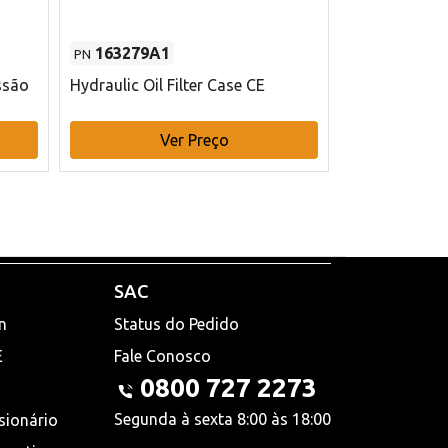
163279A1
48145970
PN
PN
ssão
Hydraulic Oil Filter Case CE
Filtro de com
x 75 mm L Ca
Ver Preço
V
SAC
n
Status do Pedido
E
Fale Conosco
0800 727 2273
Segunda à sexta 8:00 às 18:00
sionário