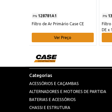
128781A1
1
PN
PN
l - 80 mm DE
Filtro de Ar Primário Case CE
Filtr
DE x 
o
Ver Preço
Categorias
ACESSÓRIOS E CAÇAMBAS
ALTERNADORES E MOTORES DE PARTIDA
BATERIAS E ACESSÓRIOS
CHASSI E ESTRUTURA