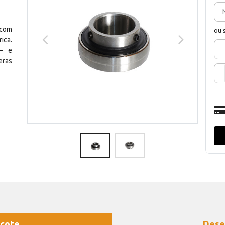
 com
ou 
ica.
— e
eras
cote
Dese