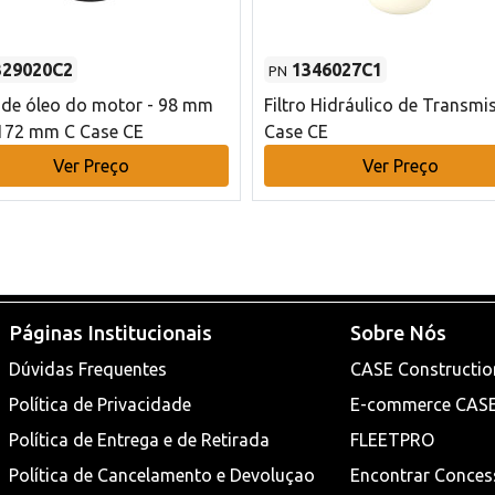
329020C2
1346027C1
PN
o de óleo do motor - 98 mm
Filtro Hidráulico de Transmi
172 mm C Case CE
Case CE
Ver Preço
Ver Preço
Páginas Institucionais
Sobre Nós
Dúvidas Frequentes
CASE Constructio
Política de Privacidade
E-commerce CAS
Política de Entrega e de Retirada
FLEETPRO
Política de Cancelamento e Devoluçao
Encontrar Conces