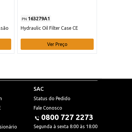
163279A1
48145970
PN
PN
ssão
Hydraulic Oil Filter Case CE
Filtro de com
x 75 mm L Ca
Ver Preço
V
SAC
n
Status do Pedido
E
Fale Conosco
0800 727 2273
Segunda à sexta 8:00 às 18:00
sionário