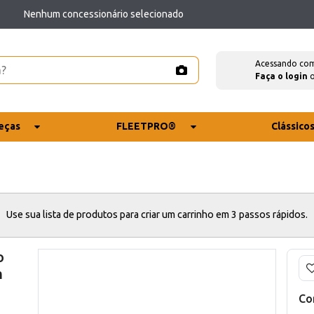
Nenhum concessionário selecionado
Acessando co
Faça o login
eças
FLEETPRO®
Clássico
Use sua lista de produtos para criar um carrinho em 3 passos rápidos.
o
m
Co