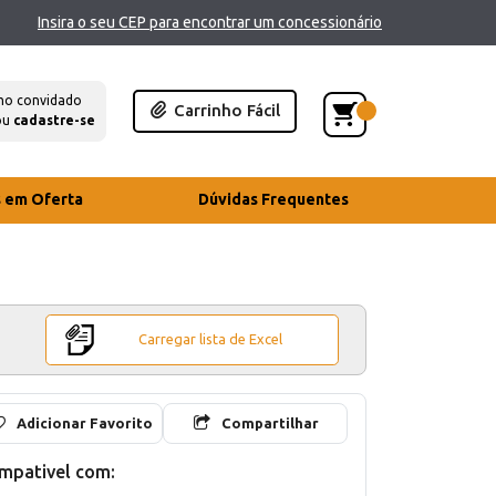
Insira o seu CEP para encontrar um concessionário
mo convidado
Carrinho Fácil
ou
cadastre-se
s em Oferta
Dúvidas Frequentes
Carregar lista de Excel
Adicionar Favorito
Compartilhar
mpativel com: