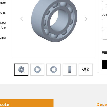
 que
eças
ou 
 seu
ntre
uina
cote
Dese