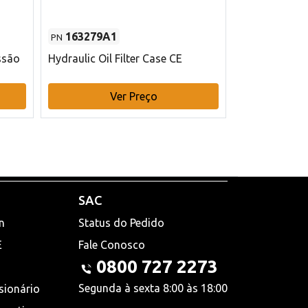
163279A1
48145970
PN
PN
ssão
Hydraulic Oil Filter Case CE
Filtro de com
x 75 mm L Ca
Ver Preço
V
SAC
n
Status do Pedido
E
Fale Conosco
0800 727 2273
Segunda à sexta 8:00 às 18:00
sionário