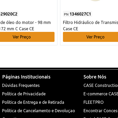
329020C2
1346027C1
PN
o de óleo do motor - 98 mm
Filtro Hidráulico de Transmi
172 mm C Case CE
Case CE
Ver Preço
Ver Preço
Páginas Institucionais
Sobre Nós
Dúvidas Frequentes
CASE Constructio
Política de Privacidade
E-commerce CAS
Política de Entrega e de Retirada
FLEETPRO
Política de Cancelamento e Devoluçao
Encontrar Conces