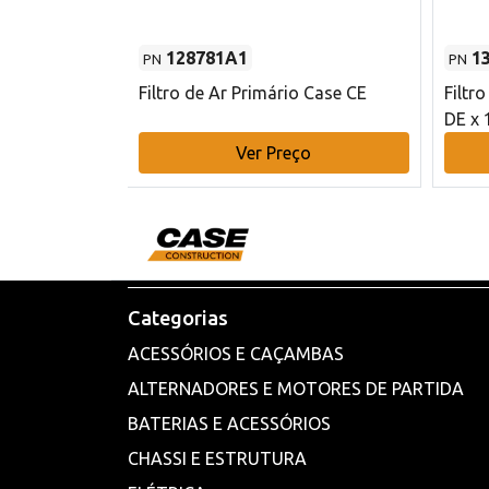
128781A1
1
PN
PN
l - 80 mm DE
Filtro de Ar Primário Case CE
Filtr
DE x 
o
Ver Preço
Categorias
ACESSÓRIOS E CAÇAMBAS
ALTERNADORES E MOTORES DE PARTIDA
BATERIAS E ACESSÓRIOS
CHASSI E ESTRUTURA