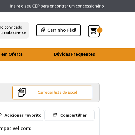
Insira o seu CEP para encontrar um concessionário
mo convidado
Carrinho Fácil
ou
cadastre-se
s em Oferta
Dúvidas Frequentes
Carregar lista de Excel
Adicionar Favorito
Compartilhar
mpativel com: