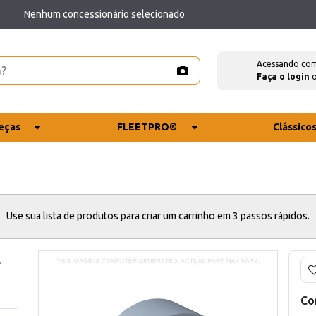
Nenhum concessionário selecionado
Acessando co
Faça o login
eças
FLEETPRO®
Clássico
Use sua lista de produtos para criar um carrinho em 3 passos rápidos.
E
Co