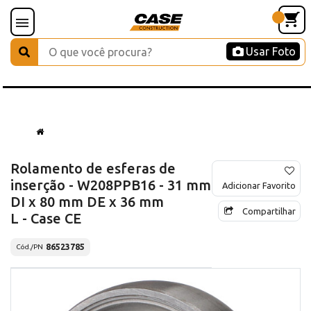
Usar Foto
Rolamento de esferas de
inserção - W208PPB16 - 31 mm
Adicionar Favorito
DI x 80 mm DE x 36 mm
Compartilhar
L - Case CE
86523785
Cód./PN