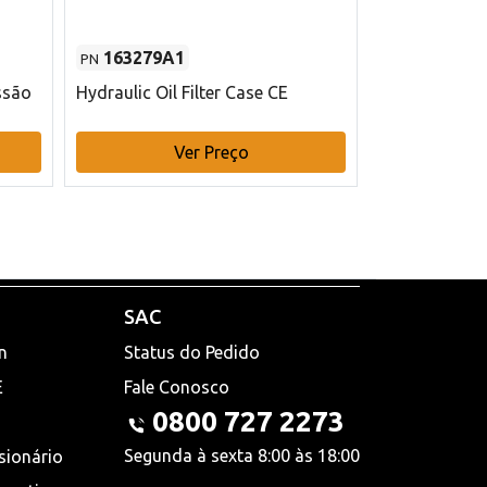
163279A1
48145970
PN
PN
ssão
Hydraulic Oil Filter Case CE
Filtro de com
x 75 mm L Ca
Ver Preço
V
SAC
n
Status do Pedido
E
Fale Conosco
0800 727 2273
Segunda à sexta 8:00 às 18:00
sionário