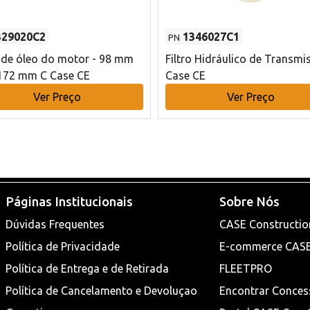
329020C2
1346027C1
PN
o de óleo do motor - 98 mm
Filtro Hidráulico de Transmi
172 mm C Case CE
Case CE
Ver Preço
Ver Preço
Páginas Institucionais
Sobre Nós
Dúvidas Frequentes
CASE Constructio
Política de Privacidade
E-commerce CAS
Política de Entrega e de Retirada
FLEETPRO
Política de Cancelamento e Devoluçao
Encontrar Conces