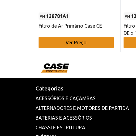
128781A1
1
PN
PN
l - 80 mm DE
Filtro de Ar Primário Case CE
Filtr
DE x 
o
Ver Preço
Categorias
ACESSÓRIOS E CAÇAMBAS
ALTERNADORES E MOTORES DE PARTIDA
BATERIAS E ACESSÓRIOS
CHASSI E ESTRUTURA