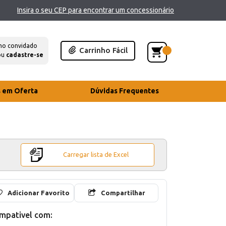
Insira o seu CEP para encontrar um concessionário
mo convidado
Carrinho Fácil
ou
cadastre-se
s em Oferta
Dúvidas Frequentes
Carregar lista de Excel
Adicionar Favorito
Compartilhar
mpativel com: