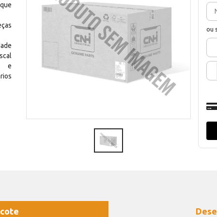
 que
eças
ou 
dade
scal
os e
rios
cote
Dese