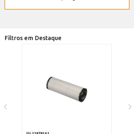
Filtros em Destaque
PN
128781A1