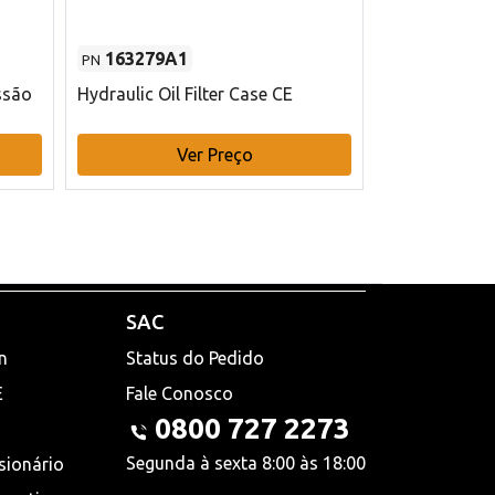
163279A1
48145970
PN
PN
ssão
Hydraulic Oil Filter Case CE
Filtro de com
x 75 mm L Ca
Ver Preço
V
SAC
n
Status do Pedido
E
Fale Conosco
0800 727 2273
Segunda à sexta 8:00 às 18:00
sionário