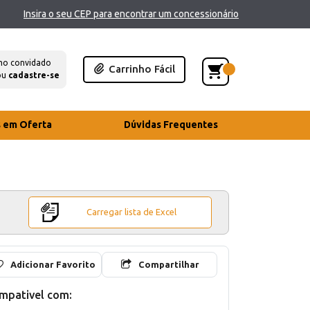
Insira o seu CEP para encontrar um concessionário
mo convidado
Carrinho Fácil
ou
cadastre-se
s em Oferta
Dúvidas Frequentes
Carregar lista de Excel
Adicionar Favorito
Compartilhar
mpativel com: