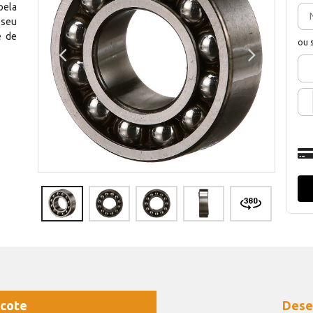
pela
 seu
e de
ou 
cote
Dese