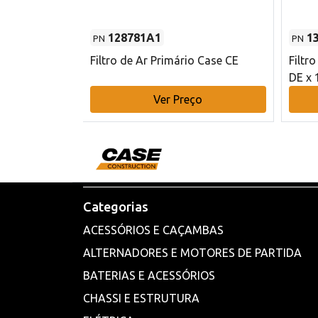
128781A1
1
PN
PN
l - 80 mm DE
Filtro de Ar Primário Case CE
Filtr
DE x 
o
Ver Preço
Categorias
ACESSÓRIOS E CAÇAMBAS
ALTERNADORES E MOTORES DE PARTIDA
BATERIAS E ACESSÓRIOS
CHASSI E ESTRUTURA