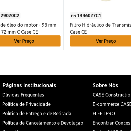
329020C2
1346027C1
PN
o de óleo do motor - 98 mm
Filtro Hidráulico de Transmi
172 mm C Case CE
Case CE
Ver Preço
Ver Preço
Páginas Institucionais
Sobre Nós
Dúvidas Frequentes
CASE Constructio
Política de Privacidade
E-commerce CAS
Política de Entrega e de Retirada
FLEETPRO
Política de Cancelamento e Devoluçao
Encontrar Conces