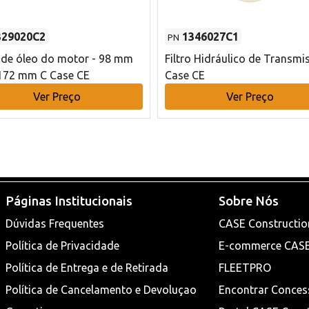
329020C2
1346027C1
PN
o de óleo do motor - 98 mm
Filtro Hidráulico de Transmi
172 mm C Case CE
Case CE
Ver Preço
Ver Preço
Páginas Institucionais
Sobre Nós
Dúvidas Frequentes
CASE Constructio
Política de Privacidade
E-commerce CAS
Política de Entrega e de Retirada
FLEETPRO
Política de Cancelamento e Devoluçao
Encontrar Conces