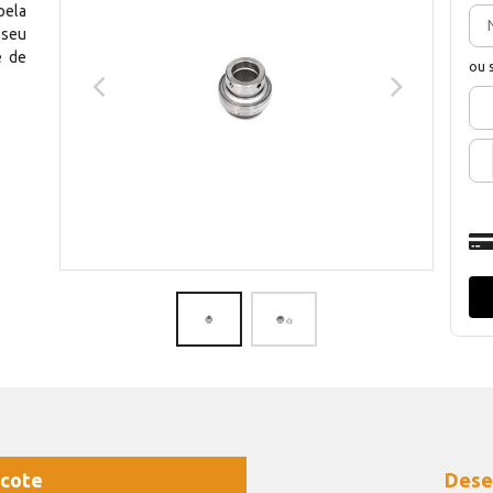
pela
 seu
e de
ou 
cote
Dese