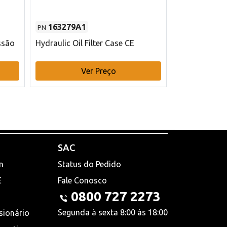
163279A1
48145970
PN
PN
ssão
Hydraulic Oil Filter Case CE
Filtro de com
x 75 mm L Ca
Ver Preço
V
SAC
n
Status do Pedido
E
Fale Conosco
0800 727 2273
Segunda à sexta 8:00 às 18:00
sionário