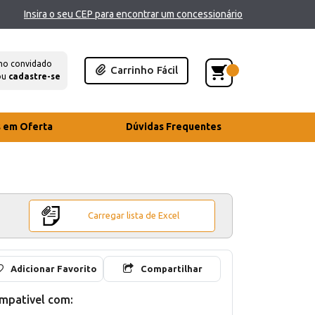
Insira o seu CEP para encontrar um concessionário
mo convidado
Carrinho Fácil
ou
cadastre-se
s em Oferta
Dúvidas Frequentes
Carregar lista de Excel
Adicionar Favorito
Compartilhar
mpativel com: