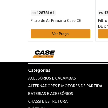
128781A1
1
PN
PN
l - 80 mm DE
Filtro de Ar Primário Case CE
Filtr
DE x 
o
Ver Preço
Categorias
ACESSÓRIOS E CAÇAMBAS
ALTERNADORES E MOTORES DE PARTIDA
BATERIAS E ACESSÓRIOS
CHASSI E ESTRUTURA