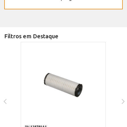
Filtros em Destaque
PN
128781A1