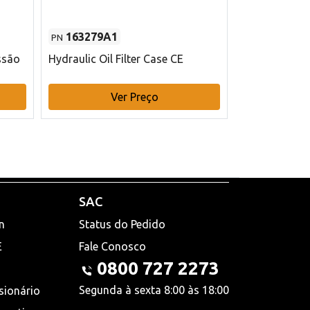
163279A1
48145970
PN
PN
ssão
Hydraulic Oil Filter Case CE
Filtro de com
x 75 mm L Ca
Ver Preço
V
SAC
n
Status do Pedido
E
Fale Conosco
0800 727 2273
Segunda à sexta 8:00 às 18:00
sionário