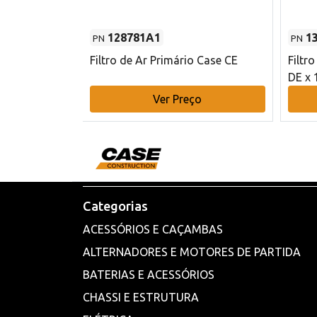
128781A1
1
PN
PN
l - 80 mm DE
Filtro de Ar Primário Case CE
Filtr
DE x 
o
Ver Preço
Categorias
ACESSÓRIOS E CAÇAMBAS
ALTERNADORES E MOTORES DE PARTIDA
BATERIAS E ACESSÓRIOS
CHASSI E ESTRUTURA