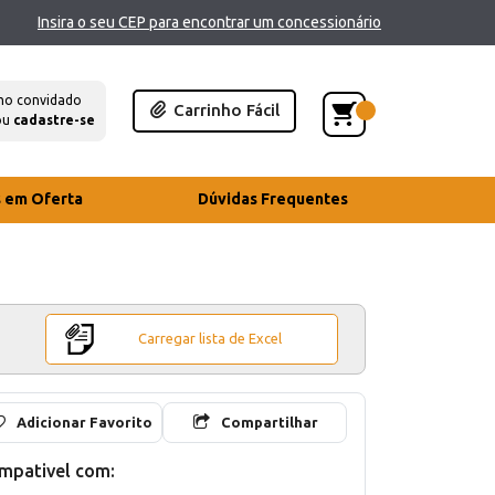
Insira o seu CEP para encontrar um concessionário
mo convidado
Carrinho Fácil
ou
cadastre-se
s em Oferta
Dúvidas Frequentes
Carregar lista de Excel
Adicionar Favorito
Compartilhar
mpativel com: