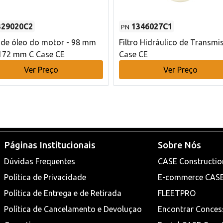
329020C2
1346027C1
PN
o de óleo do motor - 98 mm
Filtro Hidráulico de Transmi
172 mm C Case CE
Case CE
Ver Preço
Ver Preço
Páginas Institucionais
Sobre Nós
Dúvidas Frequentes
CASE Constructio
Política de Privacidade
E-commerce CAS
Política de Entrega e de Retirada
FLEETPRO
Política de Cancelamento e Devoluçao
Encontrar Conces