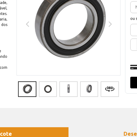
ade,
vel,
tes.
ou 
ria,
 dos
e
ando
 com
cote
Dese