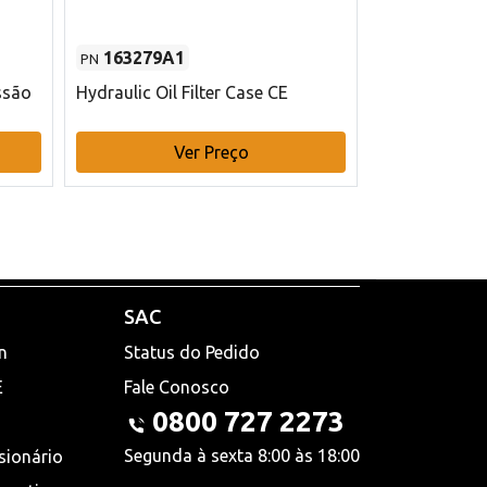
163279A1
48145970
PN
PN
ssão
Hydraulic Oil Filter Case CE
Filtro de com
x 75 mm L Ca
Ver Preço
V
SAC
n
Status do Pedido
E
Fale Conosco
0800 727 2273
Segunda à sexta 8:00 às 18:00
sionário