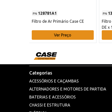
128781A1
1
PN
PN
l - 80 mm DE
Filtro de Ar Primário Case CE
Filtr
DE x 
o
Ver Preço
Categorias
ACESSÓRIOS E CAÇAMBAS
ALTERNADORES E MOTORES DE PARTIDA
BATERIAS E ACESSÓRIOS
CHASSI E ESTRUTURA