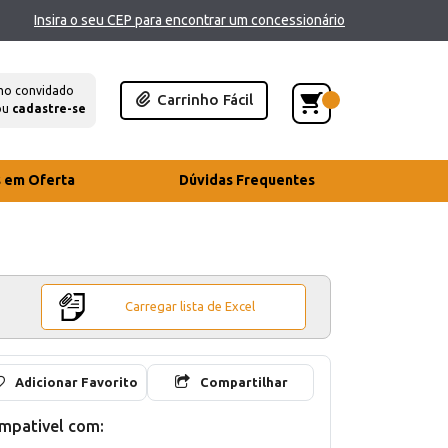
Insira o seu CEP para encontrar um concessionário
mo convidado
Carrinho Fácil
ou
cadastre-se
s em Oferta
Dúvidas Frequentes
Carregar lista de Excel
Adicionar Favorito
Compartilhar
mpativel com: