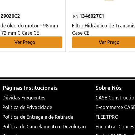
329020C2
1346027C1
PN
o de óleo do motor - 98 mm
Filtro Hidráulico de Transmi
172 mm C Case CE
Case CE
Ver Preço
Ver Preço
Páginas Institucionais
Sobre Nós
Dúvidas Frequentes
CASE Constructio
Política de Privacidade
E-commerce CAS
Política de Entrega e de Retirada
FLEETPRO
Política de Cancelamento e Devoluçao
Encontrar Conces