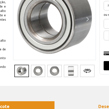
ção,
de e
 alto
ou 
te e
ntes
alto
te de
ento
ando
cote
Dese