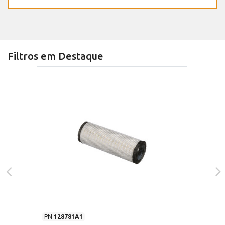
Filtros em Destaque
PN
128781A1