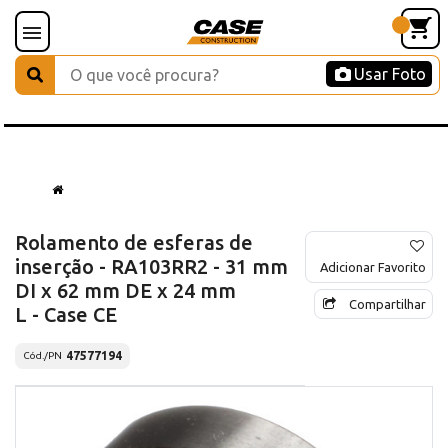
Usar Foto
Rolamento de esferas de
inserção - RA103RR2 - 31 mm
Adicionar Favorito
DI x 62 mm DE x 24 mm
Compartilhar
L - Case CE
47577194
Cód./PN