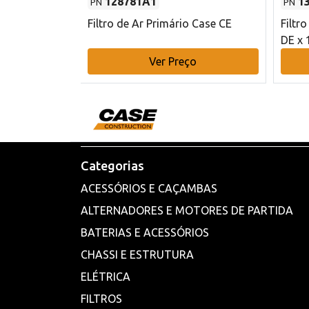
128781A1
1
PN
PN
l - 80 mm DE
Filtro de Ar Primário Case CE
Filtr
DE x 
o
Ver Preço
Categorias
ACESSÓRIOS E CAÇAMBAS
ALTERNADORES E MOTORES DE PARTIDA
BATERIAS E ACESSÓRIOS
CHASSI E ESTRUTURA
ELÉTRICA
FILTROS