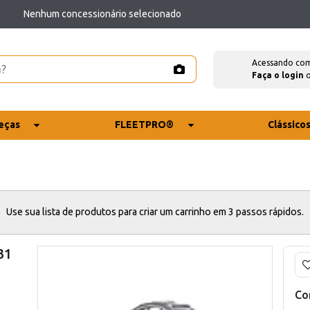
Nenhum concessionário selecionado
Acessando co
Faça o login
eças
FLEETPRO®
Clássico
Use sua lista de produtos para criar um carrinho em 3 passos rápidos.
31
Co