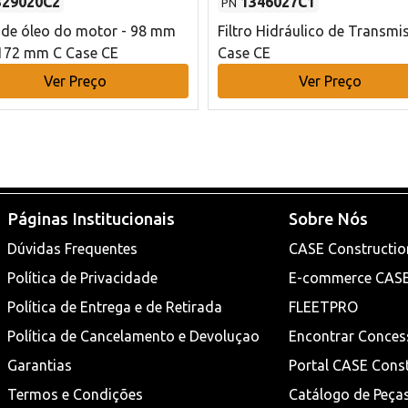
329020C2
1346027C1
PN
o de óleo do motor - 98 mm
Filtro Hidráulico de Transmi
172 mm C Case CE
Case CE
Ver Preço
Ver Preço
Páginas Institucionais
Sobre Nós
Dúvidas Frequentes
CASE Constructio
Política de Privacidade
E-commerce CAS
Política de Entrega e de Retirada
FLEETPRO
Política de Cancelamento e Devoluçao
Encontrar Conces
Garantias
Portal CASE Cons
Termos e Condições
Catálogo de Peça