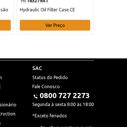
163279A1
48145970
PN
PN
ssão
Hydraulic Oil Filter Case CE
Filtro de com
x 75 mm L Ca
Ver Preço
V
SAC
n
Status do Pedido
E
Fale Conosco
0800 727 2273
Segunda à sexta 8:00 às 18:00
sionário
truction
*Exceto feriados
s