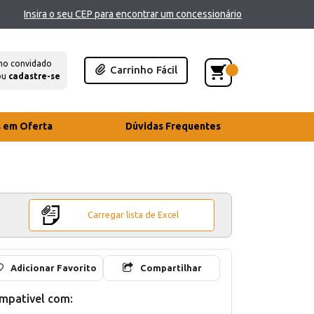
Insira o seu CEP para encontrar um concessionário
mo convidado
Carrinho Fácil
ou
cadastre-se
s em Oferta
Dúvidas Frequentes
Carregar lista de Excel
Adicionar Favorito
Compartilhar
mpativel com: