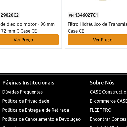
329020C2
1346027C1
PN
o de óleo do motor - 98 mm
Filtro Hidráulico de Transmi
172 mm C Case CE
Case CE
Ver Preço
Ver Preço
Páginas Institucionais
Sobre Nós
Dúvidas Frequentes
CASE Constructio
Política de Privacidade
E-commerce CAS
Política de Entrega e de Retirada
FLEETPRO
Política de Cancelamento e Devoluçao
Encontrar Conces