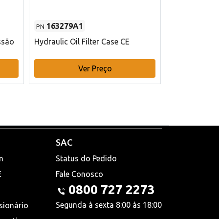
163279A1
48145970
PN
PN
ssão
Hydraulic Oil Filter Case CE
Filtro de com
x 75 mm L Ca
Ver Preço
V
SAC
n
Status do Pedido
E
Fale Conosco
0800 727 2273
Segunda à sexta 8:00 às 18:00
sionário