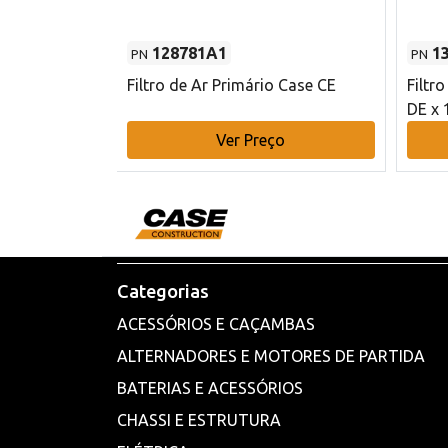
128781A1
1
PN
PN
l - 80 mm DE
Filtro de Ar Primário Case CE
Filtr
DE x 
o
Ver Preço
Categorias
ACESSÓRIOS E CAÇAMBAS
ALTERNADORES E MOTORES DE PARTIDA
BATERIAS E ACESSÓRIOS
CHASSI E ESTRUTURA