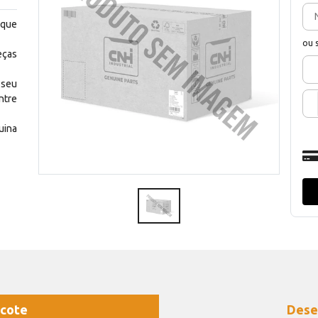
 que
ou 
eças
 seu
ntre
uina
cote
Dese