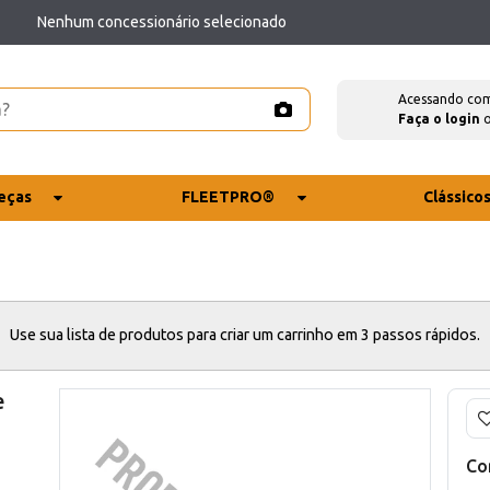
Nenhum concessionário selecionado
Acessando co
Faça o login
eças
FLEETPRO®
Clássico
Use sua lista de produtos para criar um carrinho em 3 passos rápidos.
e
Co