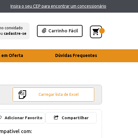
Insira o seu CEP para encontrar um concessionário
mo convidado
Carrinho Fácil
ou
cadastre-se
s em Oferta
Dúvidas Frequentes
Carregar lista de Excel
Adicionar Favorito
Compartilhar
mpativel com: