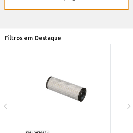
Filtros em Destaque
PN
128781A1