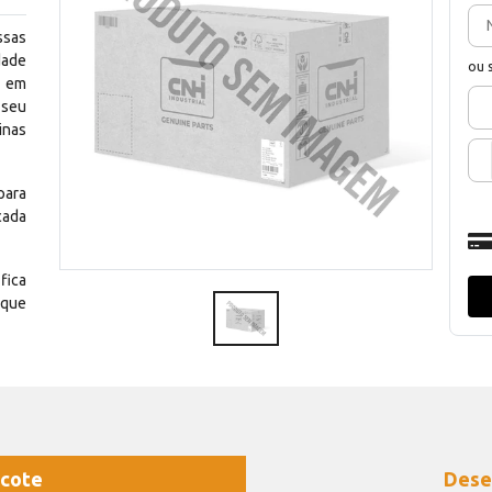
ssas
dade
ou 
e em
 seu
inas
para
cada
fica
 que
cote
Dese