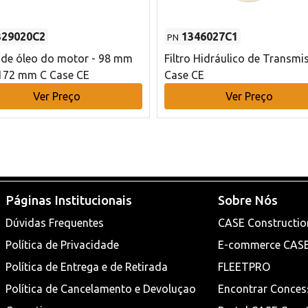
329020C2
1346027C1
PN
o de óleo do motor - 98 mm
Filtro Hidráulico de Transmi
172 mm C Case CE
Case CE
Ver Preço
Ver Preço
Páginas Institucionais
Sobre Nós
Dúvidas Frequentes
CASE Constructio
Política de Privacidade
E-commerce CAS
Política de Entrega e de Retirada
FLEETPRO
Política de Cancelamento e Devoluçao
Encontrar Conces