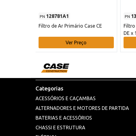
128781A1
1
PN
PN
l - 80 mm DE
Filtro de Ar Primário Case CE
Filtr
DE x 
o
Ver Preço
Categorias
ACESSÓRIOS E CAÇAMBAS
ALTERNADORES E MOTORES DE PARTIDA
BATERIAS E ACESSÓRIOS
CHASSI E ESTRUTURA