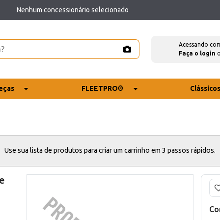
Nenhum concessionário selecionado
Acessando co
Faça o login
eças
FLEETPRO®
Clássico
Use sua lista de produtos para criar um carrinho em 3 passos rápidos.
e
Co