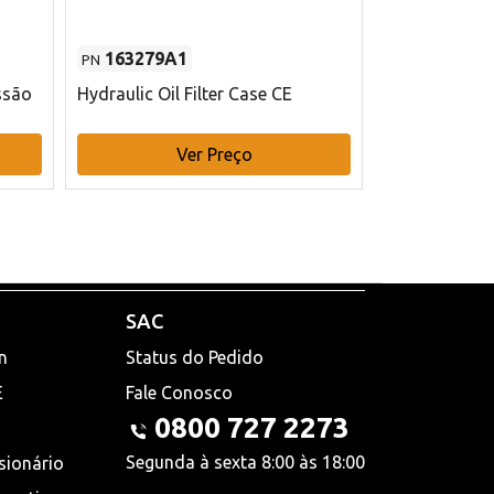
163279A1
48145970
PN
PN
ssão
Hydraulic Oil Filter Case CE
Filtro de com
x 75 mm L Ca
Ver Preço
V
SAC
n
Status do Pedido
E
Fale Conosco
0800 727 2273
Segunda à sexta 8:00 às 18:00
sionário