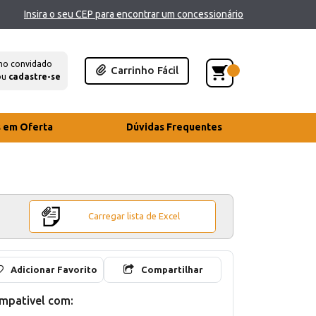
Insira o seu CEP para encontrar um concessionário
mo convidado
Carrinho Fácil
ou
cadastre-se
s em Oferta
Dúvidas Frequentes
Carregar lista de Excel
Adicionar Favorito
Compartilhar
mpativel com: