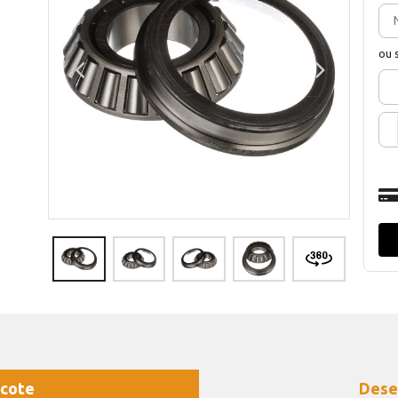
ou 
cote
Dese