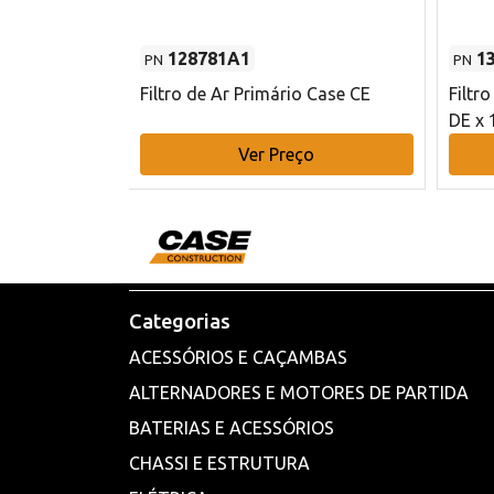
128781A1
1
PN
PN
l - 80 mm DE
Filtro de Ar Primário Case CE
Filtr
DE x 
o
Ver Preço
Categorias
ACESSÓRIOS E CAÇAMBAS
ALTERNADORES E MOTORES DE PARTIDA
BATERIAS E ACESSÓRIOS
CHASSI E ESTRUTURA