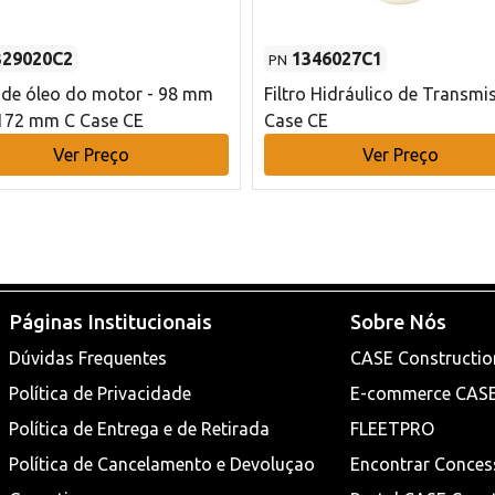
329020C2
1346027C1
PN
o de óleo do motor - 98 mm
Filtro Hidráulico de Transmi
172 mm C Case CE
Case CE
Ver Preço
Ver Preço
Páginas Institucionais
Sobre Nós
Dúvidas Frequentes
CASE Constructio
Política de Privacidade
E-commerce CAS
Política de Entrega e de Retirada
FLEETPRO
Política de Cancelamento e Devoluçao
Encontrar Conces