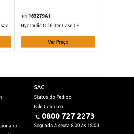
163279A1
48145970
PN
PN
ssão
Hydraulic Oil Filter Case CE
Filtro de com
x 75 mm L Ca
Ver Preço
V
SAC
n
Status do Pedido
E
Fale Conosco
0800 727 2273
Segunda à sexta 8:00 às 18:00
sionário