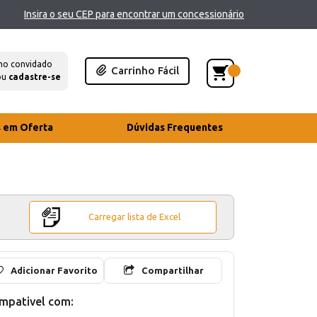
Insira o seu CEP para encontrar um concessionário
mo convidado
Carrinho Fácil
ou
cadastre-se
s em Oferta
Dúvidas Frequentes
Carregar lista de Excel
Adicionar Favorito
Compartilhar
mpativel com: