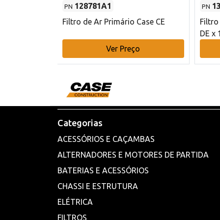
128781A1
1
PN
PN
l - 80 mm DE
Filtro de Ar Primário Case CE
Filtr
DE x 
o
Ver Preço
Categorias
ACESSÓRIOS E CAÇAMBAS
ALTERNADORES E MOTORES DE PARTIDA
BATERIAS E ACESSÓRIOS
CHASSI E ESTRUTURA
ELÉTRICA
FILTROS