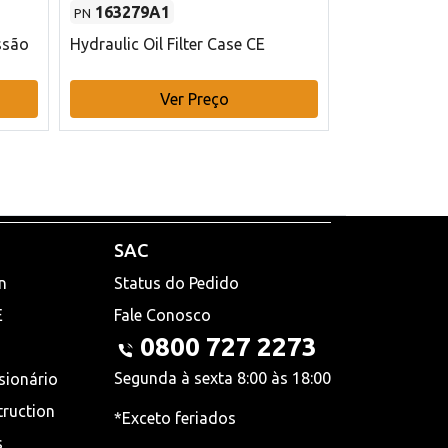
163279A1
48145970
PN
PN
ssão
Hydraulic Oil Filter Case CE
Filtro de com
x 75 mm L Ca
Ver Preço
V
SAC
n
Status do Pedido
E
Fale Conosco
0800 727 2273
Segunda à sexta 8:00 às 18:00
sionário
truction
*Exceto feriados
s