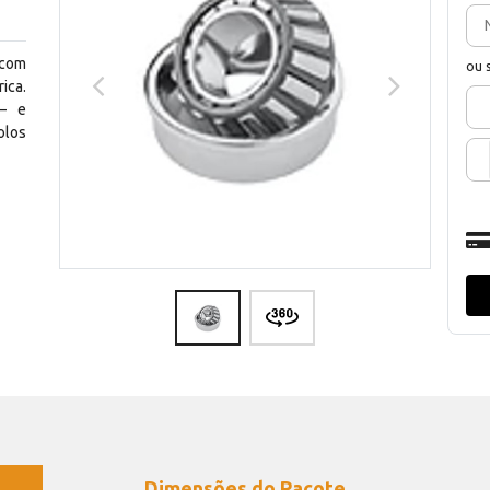
 com
ou 
ica.
— e
olos
Dimensões do Pacote