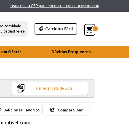
Insira o seu CEP para encontrar um concessionário
mo convidado
Carrinho Fácil
ou
cadastre-se
s em Oferta
Dúvidas Frequentes
Carregar lista de Excel
Adicionar Favorito
Compartilhar
mpativel com: