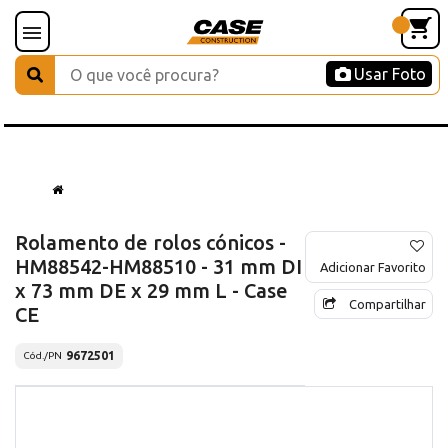
Usar Foto
Rolamento de rolos cónicos -
HM88542-HM88510 - 31 mm DI
Adicionar Favorito
x 73 mm DE x 29 mm L - Case
Compartilhar
CE
9672501
Cód./PN