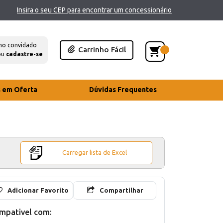
Insira o seu CEP para encontrar um concessionário
mo convidado
Carrinho Fácil
ou
cadastre-se
s em Oferta
Dúvidas Frequentes
Carregar lista de Excel
Adicionar Favorito
Compartilhar
mpativel com: