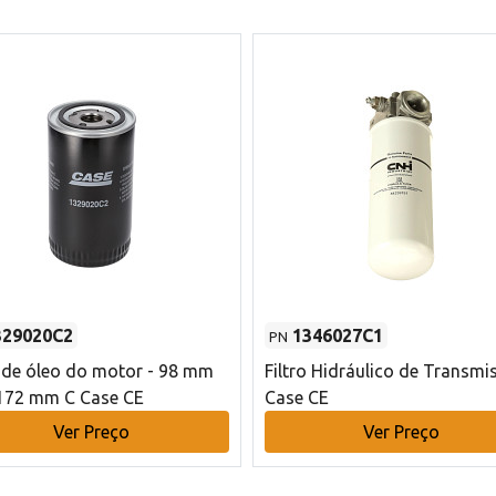
329020C2
1346027C1
PN
o de óleo do motor - 98 mm
Filtro Hidráulico de Transmi
172 mm C Case CE
Case CE
Ver Preço
Ver Preço