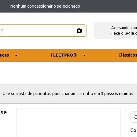
Nenhum concessionário selecionado
Acessando co
Faça o login
eças
FLEETPRO®
Clássico
Use sua lista de produtos para criar um carrinho em 3 passos rápidos.
ase
Co