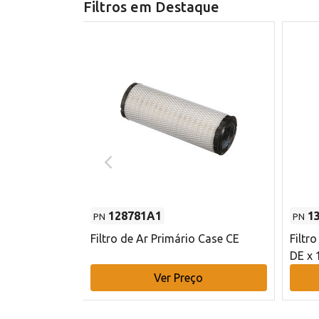
Filtros em Destaque
128781A1
1
PN
PN
l - 80 mm DE
Filtro de Ar Primário Case CE
Filtr
DE x 
o
Ver Preço