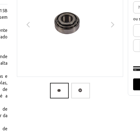
215B
 sem
ou 
ente
ado
ande
alta
as e
las,
a de
té a
o de
r da
e de