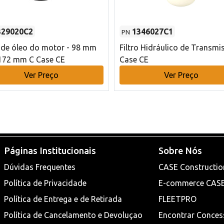
329020C2
1346027C1
PN
o de óleo do motor - 98 mm
Filtro Hidráulico de Transmi
172 mm C Case CE
Case CE
Ver Preço
Ver Preço
Páginas Institucionais
Sobre Nós
Dúvidas Frequentes
CASE Constructio
Política de Privacidade
E-commerce CAS
Política de Entrega e de Retirada
FLEETPRO
Política de Cancelamento e Devoluçao
Encontrar Conces