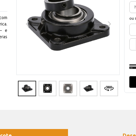
 com
ou 
ica.
— e
eras
cote
Dese