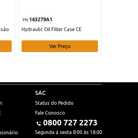
163279A1
48145970
PN
PN
ssão
Hydraulic Oil Filter Case CE
Filtro de com
x 75 mm L Ca
Ver Preço
V
SAC
n
Status do Pedido
E
Fale Conosco
0800 727 2273
Segunda à sexta 8:00 às 18:00
sionário