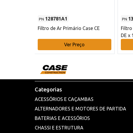
128781A1
1
PN
PN
l - 80 mm DE
Filtro de Ar Primário Case CE
Filtr
DE x 
o
Ver Preço
Categorias
ACESSÓRIOS E CAÇAMBAS
ALTERNADORES E MOTORES DE PARTIDA
BATERIAS E ACESSÓRIOS
CHASSI E ESTRUTURA