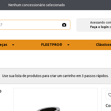
Nenhum concessionário selecionado
Acessando co
Faça o login
eças
FLEETPRO®
Clássico
Use sua lista de produtos para criar um carrinho em 3 passos rápidos.
o
Co