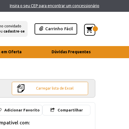
Insira o seu CEP para encontrar um concessionário
mo convidado
Carrinho Fácil
ou
cadastre-se
s em Oferta
Dúvidas Frequentes
Carregar lista de Excel
Adicionar Favorito
Compartilhar
mpativel com: