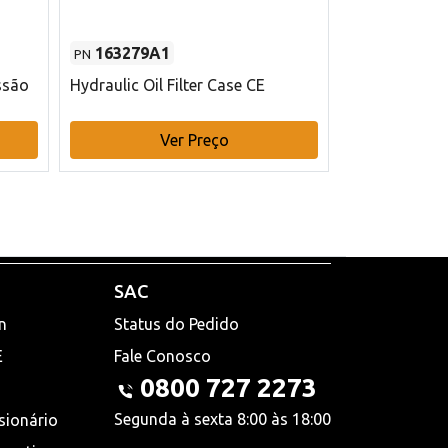
163279A1
48145970
PN
PN
ssão
Hydraulic Oil Filter Case CE
Filtro de com
x 75 mm L Ca
Ver Preço
V
SAC
n
Status do Pedido
E
Fale Conosco
0800 727 2273
Segunda à sexta 8:00 às 18:00
sionário