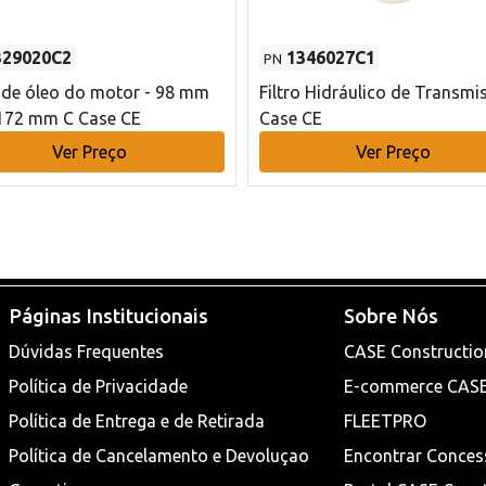
329020C2
1346027C1
PN
o de óleo do motor - 98 mm
Filtro Hidráulico de Transmi
172 mm C Case CE
Case CE
Ver Preço
Ver Preço
Páginas Institucionais
Sobre Nós
Dúvidas Frequentes
CASE Constructio
Política de Privacidade
E-commerce CAS
Política de Entrega e de Retirada
FLEETPRO
Política de Cancelamento e Devoluçao
Encontrar Conces