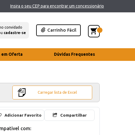
Insira o seu CEP para encontrar um concessionário
mo convidado
Carrinho Fácil
ou
cadastre-se
s em Oferta
Dúvidas Frequentes
Carregar lista de Excel
Adicionar Favorito
Compartilhar
mpativel com: