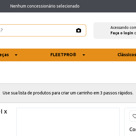
Nenhum concessionário selecionado
Acessando co
Faça o login
eças
FLEETPRO®
Clássico
Use sua lista de produtos para criar um carrinho em 3 passos rápidos.
I x
Co