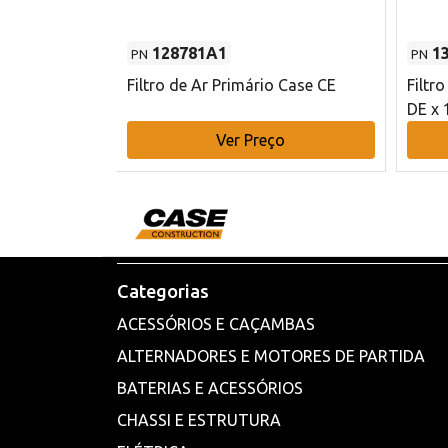
128781A1
1
PN
PN
l - 80 mm DE
Filtro de Ar Primário Case CE
Filtr
DE x 
o
Ver Preço
Categorias
ACESSÓRIOS E CAÇAMBAS
ALTERNADORES E MOTORES DE PARTIDA
BATERIAS E ACESSÓRIOS
CHASSI E ESTRUTURA