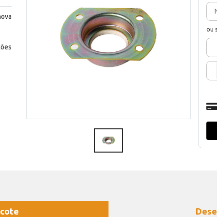
mova
ou 
ções
cote
Dese