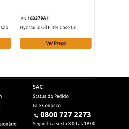
163279A1
48145970
PN
PN
ssão
Hydraulic Oil Filter Case CE
Filtro de com
x 75 mm L Ca
Ver Preço
V
SAC
n
Status do Pedido
E
Fale Conosco
0800 727 2273
Segunda à sexta 8:00 às 18:00
sionário