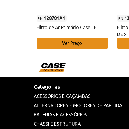
128781A1
1
PN
PN
l - 80 mm DE
Filtro de Ar Primário Case CE
Filtr
DE x 
o
Ver Preço
Categorias
ACESSÓRIOS E CAÇAMBAS
ALTERNADORES E MOTORES DE PARTIDA
BATERIAS E ACESSÓRIOS
CHASSI E ESTRUTURA