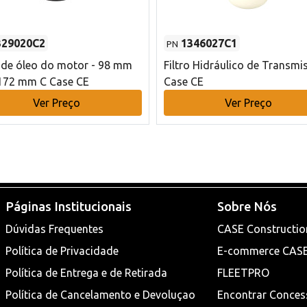
329020C2
1346027C1
PN
o de óleo do motor - 98 mm
Filtro Hidráulico de Transmi
172 mm C Case CE
Case CE
Ver Preço
Ver Preço
Páginas Institucionais
Sobre Nós
Dúvidas Frequentes
CASE Constructio
Política de Privacidade
E-commerce CAS
Política de Entrega e de Retirada
FLEETPRO
Política de Cancelamento e Devoluçao
Encontrar Conces