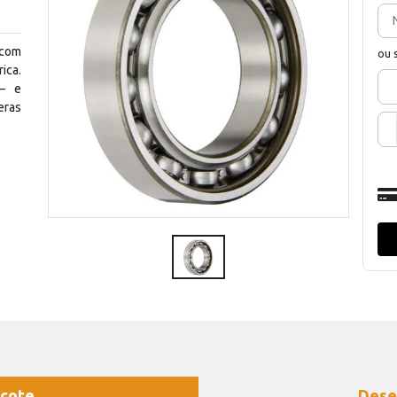
 com
ou 
ica.
— e
eras
cote
Dese