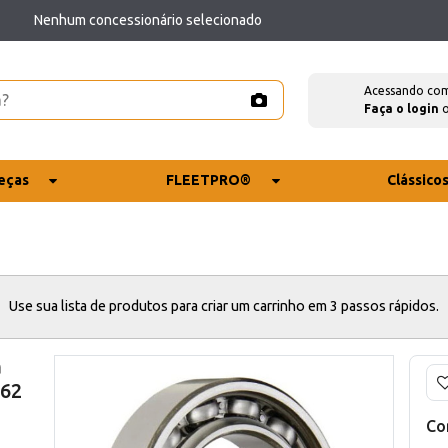
Nenhum concessionário selecionado
Acessando co
Faça o login
eças
FLEETPRO®
Clássico
Use sua lista de produtos para criar um carrinho em 3 passos rápidos.
a
 62
Co