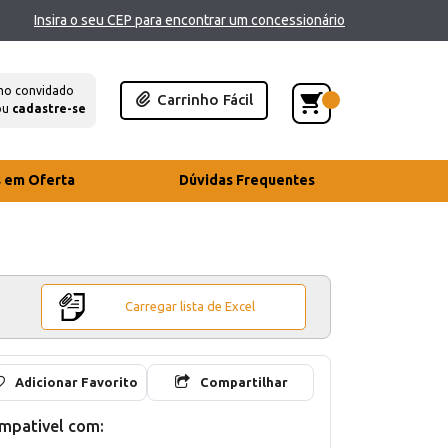
Insira o seu CEP para encontrar um concessionário
mo convidado
Carrinho Fácil
ou
cadastre-se
s em Oferta
Dúvidas Frequentes
Carregar lista de Excel
Adicionar Favorito
Compartilhar
mpativel com: