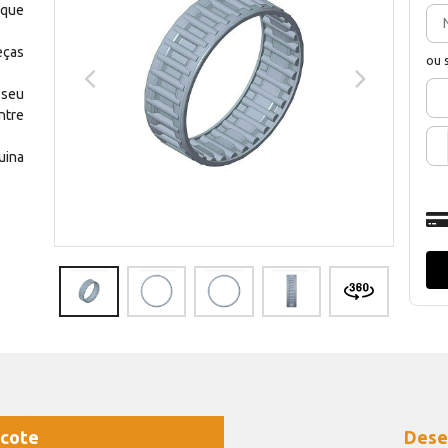
 que
eças
ou 
 seu
ntre
uina
cote
Dese