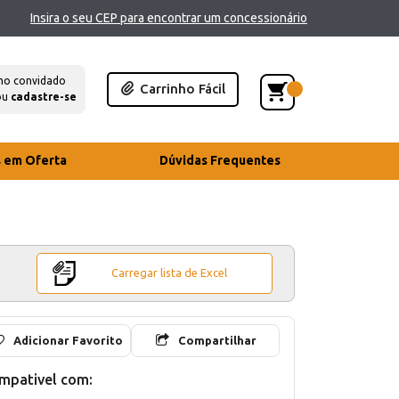
Insira o seu CEP para encontrar um concessionário
mo convidado
Carrinho Fácil
ou
cadastre-se
s em Oferta
Dúvidas Frequentes
Carregar lista de Excel
Adicionar Favorito
Compartilhar
mpativel com: