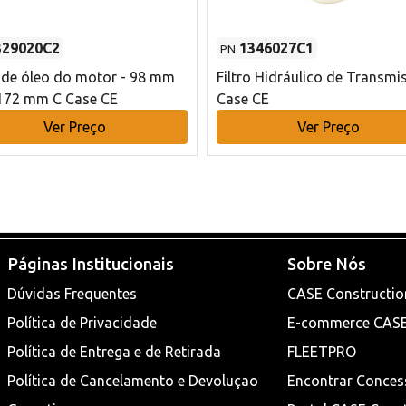
329020C2
1346027C1
PN
o de óleo do motor - 98 mm
Filtro Hidráulico de Transmi
172 mm C Case CE
Case CE
Ver Preço
Ver Preço
Páginas Institucionais
Sobre Nós
Dúvidas Frequentes
CASE Constructio
Política de Privacidade
E-commerce CAS
Política de Entrega e de Retirada
FLEETPRO
Política de Cancelamento e Devoluçao
Encontrar Conces