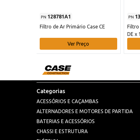
128781A1
1
PN
PN
l - 80 mm DE
Filtro de Ar Primário Case CE
Filtr
DE x 
o
Ver Preço
Categorias
ACESSÓRIOS E CAÇAMBAS
ALTERNADORES E MOTORES DE PARTIDA
BATERIAS E ACESSÓRIOS
CHASSI E ESTRUTURA