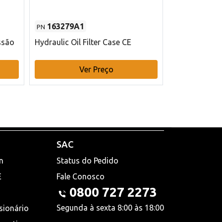
163279A1
48145970
PN
PN
ssão
Hydraulic Oil Filter Case CE
Filtro de com
x 75 mm L Ca
Ver Preço
V
SAC
n
Status do Pedido
E
Fale Conosco
0800 727 2273
Segunda à sexta 8:00 às 18:00
sionário