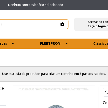
Nenhum concessionário selecionado
Acessando co
Faça o login
eças
FLEETPRO®
Clássico
Use sua lista de produtos para criar um carrinho em 3 passos rápidos.
CE
Co