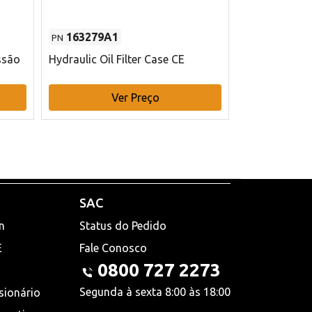
163279A1
48145970
PN
PN
ssão
Hydraulic Oil Filter Case CE
Filtro de com
x 75 mm L Ca
Ver Preço
V
SAC
n
Status do Pedido
E
Fale Conosco
0800 727 2273
Segunda à sexta 8:00 às 18:00
sionário