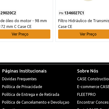
329020C2
1346027C1
PN
o de óleo do motor - 98 mm
Filtro Hidráulico de Transmi
172 mm C Case CE
Case CE
Ver Preço
Ver Preço
Páginas Institucionais
Sobre Nós
Dúvidas Frequentes
CASE Constructio
Política de Privacidade
E-commerce CAS
Política de Entrega e de Retirada
FLEETPRO
Política de Cancelamento e Devoluçao
Encontrar Conces