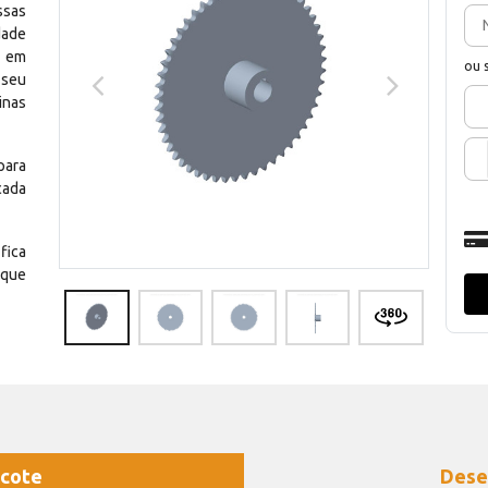
ssas
dade
e em
ou 
 seu
inas
para
cada
fica
 que
cote
Dese