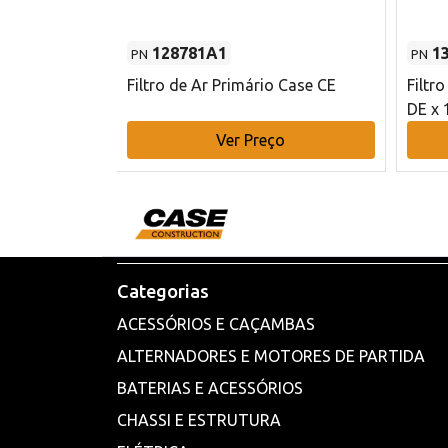
128781A1
1
PN
PN
l - 80 mm DE
Filtro de Ar Primário Case CE
Filtr
DE x 
o
Ver Preço
Categorias
ACESSÓRIOS E CAÇAMBAS
ALTERNADORES E MOTORES DE PARTIDA
BATERIAS E ACESSÓRIOS
CHASSI E ESTRUTURA