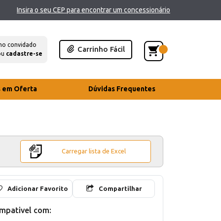
Insira o seu CEP para encontrar um concessionário
mo convidado
Carrinho Fácil
ou
cadastre-se
s em Oferta
Dúvidas Frequentes
Carregar lista de Excel
Adicionar Favorito
Compartilhar
mpativel com: