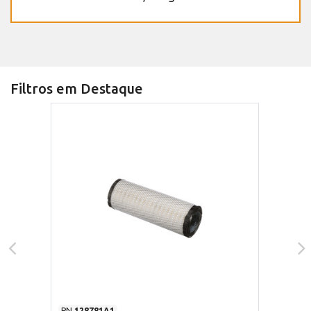
Filtros em Destaque
PN
128781A1