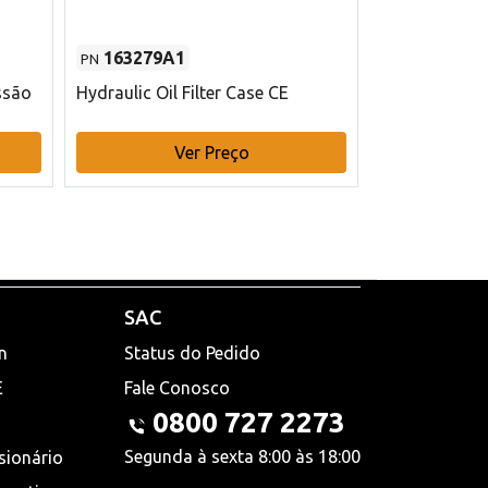
163279A1
48145970
PN
PN
ssão
Hydraulic Oil Filter Case CE
Filtro de com
x 75 mm L Ca
Ver Preço
V
SAC
n
Status do Pedido
E
Fale Conosco
0800 727 2273
Segunda à sexta 8:00 às 18:00
sionário