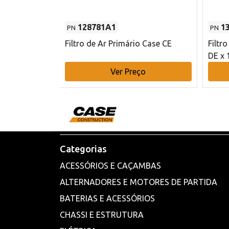
128781A1
1
PN
PN
l - 80 mm DE
Filtro de Ar Primário Case CE
Filtr
DE x 
o
Ver Preço
Categorias
ACESSÓRIOS E CAÇAMBAS
ALTERNADORES E MOTORES DE PARTIDA
BATERIAS E ACESSÓRIOS
CHASSI E ESTRUTURA