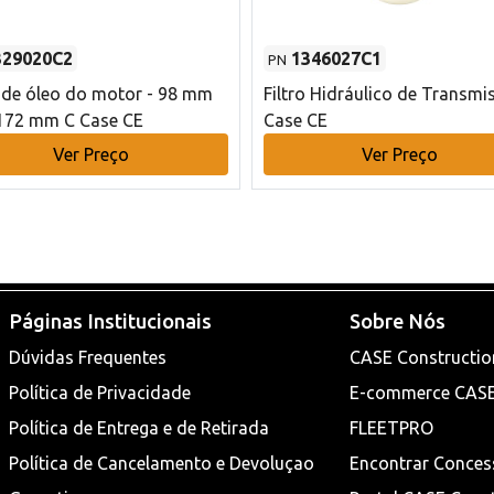
329020C2
1346027C1
PN
o de óleo do motor - 98 mm
Filtro Hidráulico de Transmi
172 mm C Case CE
Case CE
Ver Preço
Ver Preço
Páginas Institucionais
Sobre Nós
Dúvidas Frequentes
CASE Constructio
Política de Privacidade
E-commerce CAS
Política de Entrega e de Retirada
FLEETPRO
Política de Cancelamento e Devoluçao
Encontrar Conces