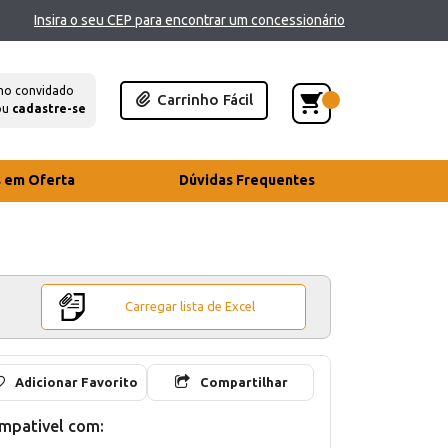
Insira o seu CEP para encontrar um concessionário
mo convidado
Carrinho Fácil
ou
cadastre-se
s em Oferta
Dúvidas Frequentes
Carregar lista de Excel
Adicionar Favorito
Compartilhar
mpativel com: