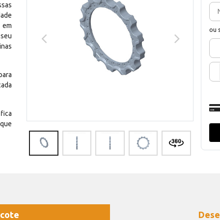
ssas
dade
e em
ou 
 seu
inas
para
cada
fica
 que
cote
Dese