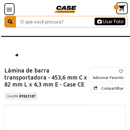
Usar Foto
Lâmina de barra
transportadora - 453,6 mm C x
Adicionar Favorito
82 mm L x 4,3 mm E - Case CE
Compartilhar
87632187
Cód./PN