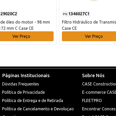
329020C2
1346027C1
PN
o de óleo do motor - 98 mm
Filtro Hidráulico de Transmi
172 mm C Case CE
Case CE
Ver Preço
Ver Preço
Páginas Institucionais
Sobre Nós
Dúvidas Frequentes
CASE Constructio
Política de Privacidade
E-commerce CAS
Política de Entrega e de Retirada
FLEETPRO
Política de Cancelamento e Devoluçao
Encontrar Conces