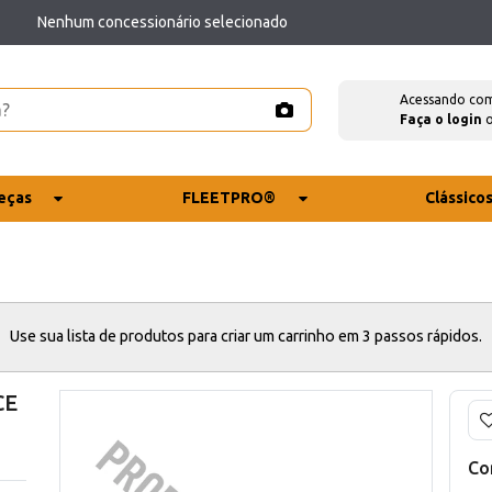
Nenhum concessionário selecionado
Acessando co
Faça o login
eças
FLEETPRO®
Clássico
Use sua lista de produtos para criar um carrinho em 3 passos rápidos.
CE
Co