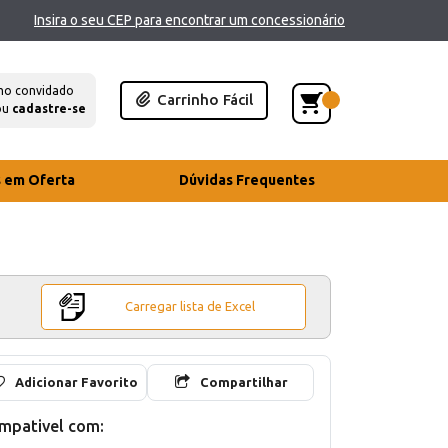
Insira o seu CEP para encontrar um concessionário
mo convidado
Carrinho Fácil
ou
cadastre-se
s em Oferta
Dúvidas Frequentes
Carregar lista de Excel
Adicionar Favorito
Compartilhar
mpativel com: