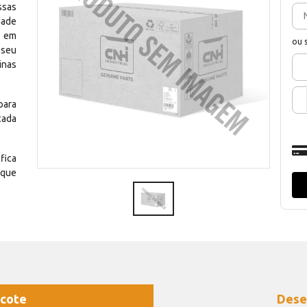
ssas
dade
e em
ou 
 seu
inas
para
cada
fica
 que
cote
Dese