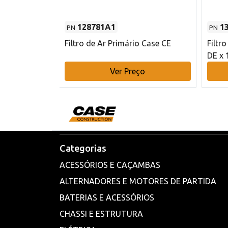
128781A1
1
PN
PN
l - 80 mm DE
Filtro de Ar Primário Case CE
Filtr
DE x 
o
Ver Preço
Categorias
ACESSÓRIOS E CAÇAMBAS
ALTERNADORES E MOTORES DE PARTIDA
BATERIAS E ACESSÓRIOS
CHASSI E ESTRUTURA