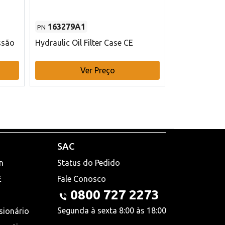
163279A1
48145970
PN
PN
ssão
Hydraulic Oil Filter Case CE
Filtro de com
x 75 mm L Ca
Ver Preço
V
SAC
n
Status do Pedido
E
Fale Conosco
0800 727 2273
Segunda à sexta 8:00 às 18:00
sionário