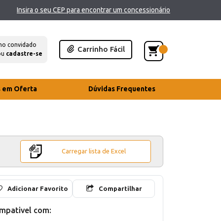
Insira o seu CEP para encontrar um concessionário
mo convidado
Carrinho Fácil
ou
cadastre-se
s em Oferta
Dúvidas Frequentes
Carregar lista de Excel
Adicionar Favorito
Compartilhar
mpativel com: