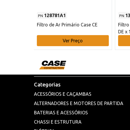
128781A1
1
PN
PN
l - 80 mm DE
Filtro de Ar Primário Case CE
Filtr
DE x 
o
Ver Preço
Categorias
ACESSÓRIOS E CAÇAMBAS
ALTERNADORES E MOTORES DE PARTIDA
BATERIAS E ACESSÓRIOS
CHASSI E ESTRUTURA