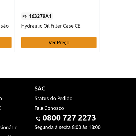
163279A1
48145970
PN
PN
ssão
Hydraulic Oil Filter Case CE
Filtro de com
x 75 mm L Ca
Ver Preço
V
SAC
n
Status do Pedido
E
Fale Conosco
0800 727 2273
Segunda à sexta 8:00 às 18:00
sionário