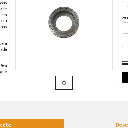
ssas
dade
e em
ou 
 seu
inas
para
cada
fica
 que
cote
Dese