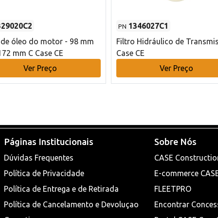
329020C2
1346027C1
PN
o de óleo do motor - 98 mm
Filtro Hidráulico de Transmi
172 mm C Case CE
Case CE
Ver Preço
Ver Preço
Páginas Institucionais
Sobre Nós
Dúvidas Frequentes
CASE Constructio
Política de Privacidade
E-commerce CAS
Política de Entrega e de Retirada
FLEETPRO
Política de Cancelamento e Devoluçao
Encontrar Conces