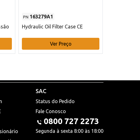
163279A1
48145970
PN
PN
ssão
Hydraulic Oil Filter Case CE
Filtro de com
x 75 mm L Ca
Ver Preço
V
SAC
n
Status do Pedido
E
Fale Conosco
0800 727 2273
Segunda à sexta 8:00 às 18:00
sionário