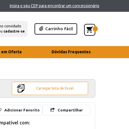
Insira o seu CEP para encontrar um concessionário
mo convidado
Carrinho Fácil
ou
cadastre-se
s em Oferta
Dúvidas Frequentes
Carregar lista de Excel
Adicionar Favorito
Compartilhar
mpativel com: