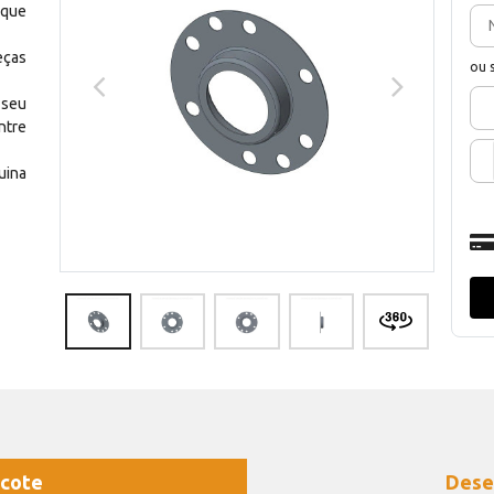
 que
eças
ou 
 seu
ntre
uina
cote
Dese