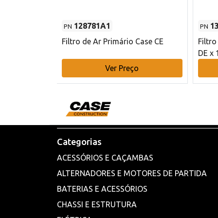
128781A1
1
PN
PN
l - 80 mm DE
Filtro de Ar Primário Case CE
Filtr
DE x 
o
Ver Preço
Categorias
ACESSÓRIOS E CAÇAMBAS
ALTERNADORES E MOTORES DE PARTIDA
BATERIAS E ACESSÓRIOS
CHASSI E ESTRUTURA