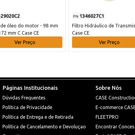
329020C2
1346027C1
PN
o de óleo do motor - 98 mm
Filtro Hidráulico de Transmi
172 mm C Case CE
Case CE
Ver Preço
Ver Preço
Páginas Institucionais
Sobre Nós
Dúvidas Frequentes
CASE Constructio
Política de Privacidade
E-commerce CAS
Política de Entrega e de Retirada
FLEETPRO
Política de Cancelamento e Devoluçao
Encontrar Conces