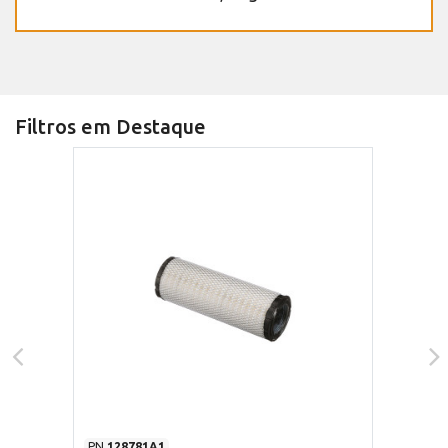
Filtros em Destaque
PN
128781A1