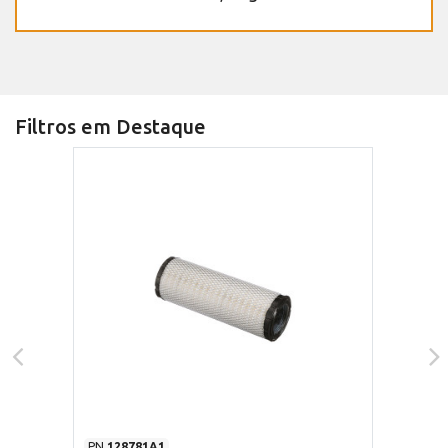
Filtros em Destaque
PN
128781A1