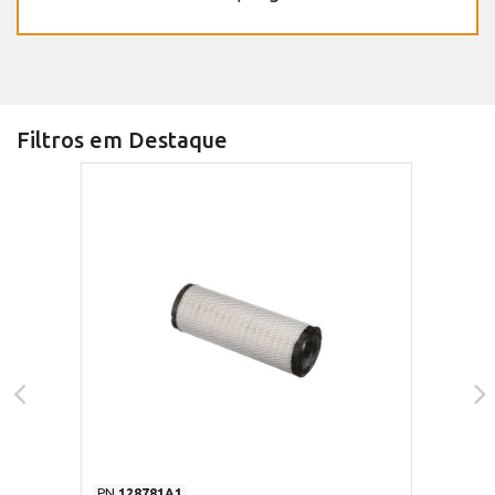
Filtros em Destaque
PN
128781A1