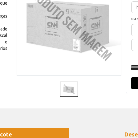
 que
eças
ou 
dade
scal
os e
rios
cote
Dese