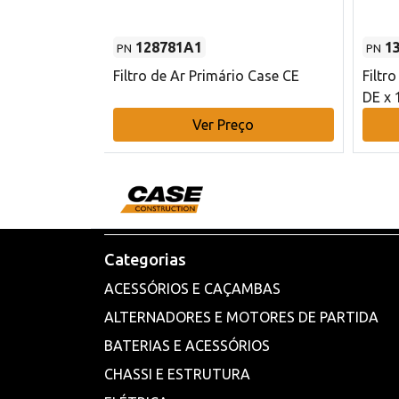
128781A1
1
PN
PN
l - 80 mm DE
Filtro de Ar Primário Case CE
Filtr
DE x 
o
Ver Preço
Categorias
ACESSÓRIOS E CAÇAMBAS
ALTERNADORES E MOTORES DE PARTIDA
BATERIAS E ACESSÓRIOS
CHASSI E ESTRUTURA