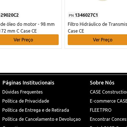
329020C2
1346027C1
PN
o de óleo do motor - 98 mm
Filtro Hidráulico de Transmi
172 mm C Case CE
Case CE
Ver Preço
Ver Preço
Páginas Institucionais
Sobre Nós
Dúvidas Frequentes
CASE Constructio
Política de Privacidade
E-commerce CAS
Política de Entrega e de Retirada
FLEETPRO
Política de Cancelamento e Devoluçao
Encontrar Conces