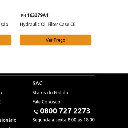
163279A1
48145970
PN
PN
ssão
Hydraulic Oil Filter Case CE
Filtro de com
x 75 mm L Ca
Ver Preço
V
SAC
n
Status do Pedido
E
Fale Conosco
0800 727 2273
Segunda à sexta 8:00 às 18:00
sionário