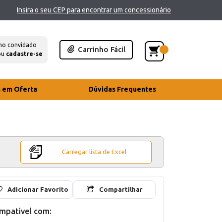
Insira o seu CEP para encontrar um concessionário
mo convidado
Carrinho Fácil
ou
cadastre-se
s em Oferta
Dúvidas Frequentes
Carregar lista de Excel
Adicionar Favorito
Compartilhar
mpativel com: