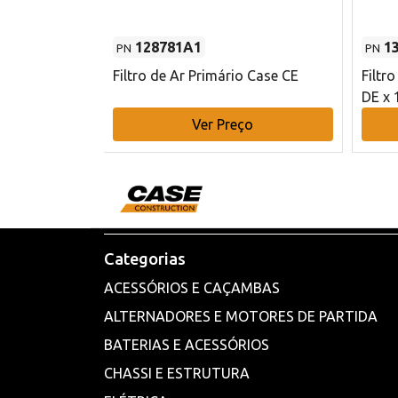
128781A1
1
PN
PN
l - 80 mm DE
Filtro de Ar Primário Case CE
Filtr
DE x 
o
Ver Preço
Categorias
ACESSÓRIOS E CAÇAMBAS
ALTERNADORES E MOTORES DE PARTIDA
BATERIAS E ACESSÓRIOS
CHASSI E ESTRUTURA