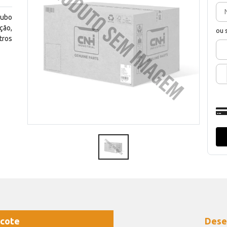
cubo
ção,
ou 
tros
cote
Dese