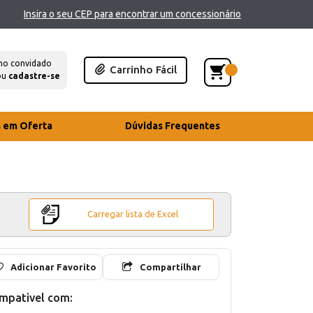
Insira o seu CEP para encontrar um concessionário
mo convidado
Carrinho Fácil
ou
cadastre-se
s em Oferta
Dúvidas Frequentes
Carregar lista de Excel
Adicionar Favorito
Compartilhar
mpativel com: