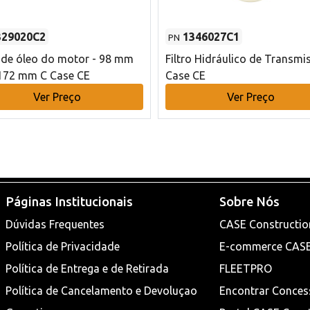
329020C2
1346027C1
PN
o de óleo do motor - 98 mm
Filtro Hidráulico de Transmi
172 mm C Case CE
Case CE
Ver Preço
Ver Preço
Páginas Institucionais
Sobre Nós
Dúvidas Frequentes
CASE Constructio
Política de Privacidade
E-commerce CAS
Política de Entrega e de Retirada
FLEETPRO
Política de Cancelamento e Devoluçao
Encontrar Conces