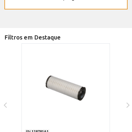
Filtros em Destaque
PN
128781A1