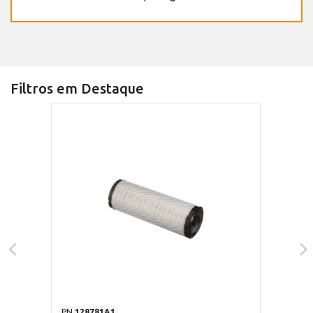
Filtros em Destaque
PN
128781A1