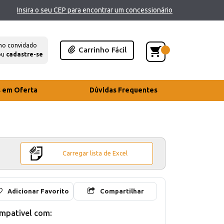
Insira o seu CEP para encontrar um concessionário
mo convidado
Carrinho Fácil
ou
cadastre-se
s em Oferta
Dúvidas Frequentes
Carregar lista de Excel
Adicionar Favorito
Compartilhar
mpativel com: