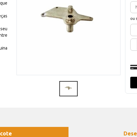
 que
eças
ou 
 seu
ntre
uina
cote
Dese