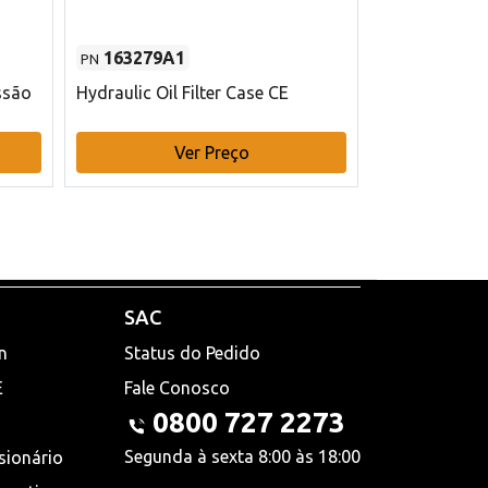
163279A1
48145970
PN
PN
ssão
Hydraulic Oil Filter Case CE
Filtro de com
x 75 mm L Ca
Ver Preço
V
SAC
n
Status do Pedido
E
Fale Conosco
0800 727 2273
Segunda à sexta 8:00 às 18:00
sionário