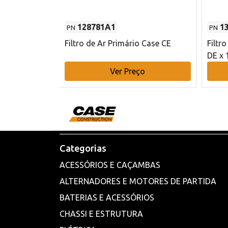
128781A1
1
PN
PN
l - 80 mm DE
Filtro de Ar Primário Case CE
Filtr
DE x 
o
Ver Preço
Categorias
ACESSÓRIOS E CAÇAMBAS
ALTERNADORES E MOTORES DE PARTIDA
BATERIAS E ACESSÓRIOS
CHASSI E ESTRUTURA