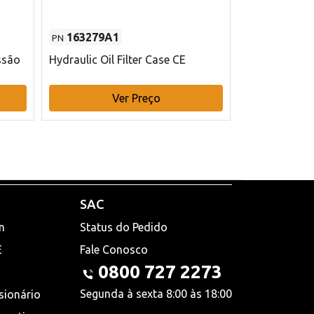
163279A1
48145970
PN
PN
ssão
Hydraulic Oil Filter Case CE
Filtro de com
x 75 mm L Ca
Ver Preço
V
SAC
n
Status do Pedido
E
Fale Conosco
0800 727 2273
Segunda à sexta 8:00 às 18:00
sionário