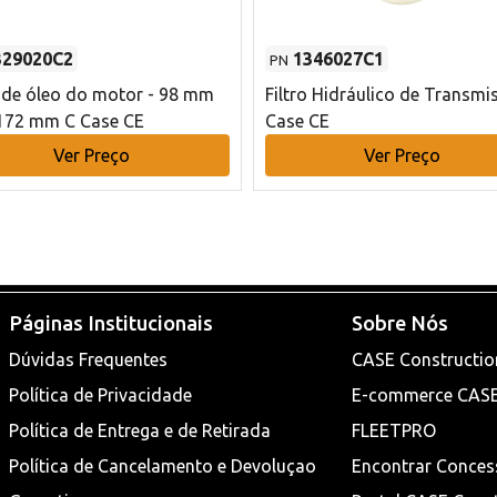
329020C2
1346027C1
PN
o de óleo do motor - 98 mm
Filtro Hidráulico de Transmi
172 mm C Case CE
Case CE
Ver Preço
Ver Preço
Páginas Institucionais
Sobre Nós
Dúvidas Frequentes
CASE Constructio
Política de Privacidade
E-commerce CAS
Política de Entrega e de Retirada
FLEETPRO
Política de Cancelamento e Devoluçao
Encontrar Conces