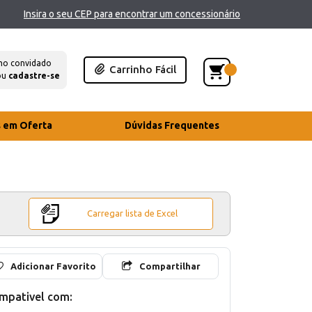
Insira o seu CEP para encontrar um concessionário
mo convidado
Carrinho Fácil
ou
cadastre-se
s em Oferta
Dúvidas Frequentes
Carregar lista de Excel
Adicionar Favorito
Compartilhar
mpativel com: