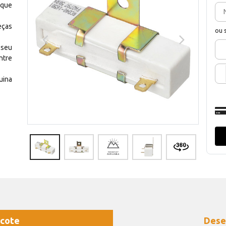
 que
eças
ou 
 seu
ntre
uina
cote
Dese