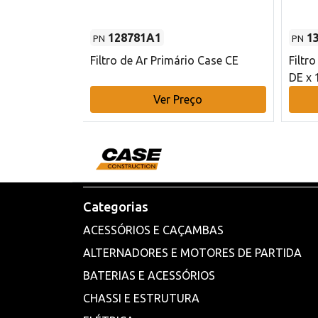
128781A1
1
PN
PN
l - 80 mm DE
Filtro de Ar Primário Case CE
Filtr
DE x 
o
Ver Preço
Categorias
ACESSÓRIOS E CAÇAMBAS
ALTERNADORES E MOTORES DE PARTIDA
BATERIAS E ACESSÓRIOS
CHASSI E ESTRUTURA