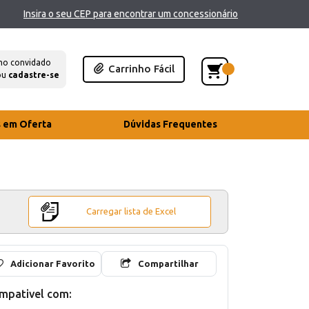
Insira o seu CEP para encontrar um concessionário
mo convidado
Carrinho Fácil
ou
cadastre-se
s em Oferta
Dúvidas Frequentes
Carregar lista de Excel
Adicionar Favorito
Compartilhar
mpativel com: