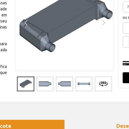
ssas
dade
e em
ou 
 seu
inas
para
cada
fica
 que
cote
Dese