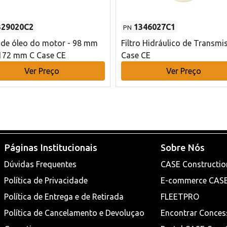
329020C2
1346027C1
PN
o de óleo do motor - 98 mm
Filtro Hidráulico de Transmi
172 mm C Case CE
Case CE
Ver Preço
Ver Preço
Páginas Institucionais
Sobre Nós
Dúvidas Frequentes
CASE Constructio
Política de Privacidade
E-commerce CAS
Política de Entrega e de Retirada
FLEETPRO
Política de Cancelamento e Devoluçao
Encontrar Conces