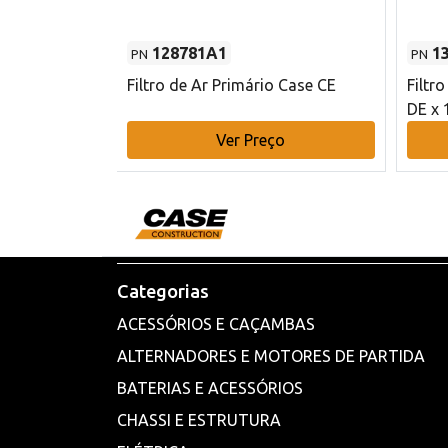
128781A1
1
PN
PN
l - 80 mm DE
Filtro de Ar Primário Case CE
Filtr
DE x 
o
Ver Preço
Categorias
ACESSÓRIOS E CAÇAMBAS
ALTERNADORES E MOTORES DE PARTIDA
BATERIAS E ACESSÓRIOS
CHASSI E ESTRUTURA