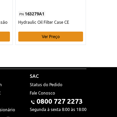
163279A1
48145970
PN
PN
ssão
Hydraulic Oil Filter Case CE
Filtro de com
x 75 mm L Ca
Ver Preço
V
SAC
n
Status do Pedido
E
Fale Conosco
0800 727 2273
Segunda à sexta 8:00 às 18:00
sionário