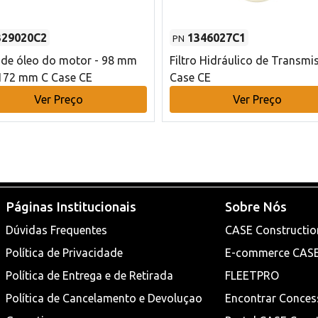
329020C2
1346027C1
PN
o de óleo do motor - 98 mm
Filtro Hidráulico de Transmi
172 mm C Case CE
Case CE
Ver Preço
Ver Preço
Páginas Institucionais
Sobre Nós
Dúvidas Frequentes
CASE Constructio
Política de Privacidade
E-commerce CAS
Política de Entrega e de Retirada
FLEETPRO
Política de Cancelamento e Devoluçao
Encontrar Conces