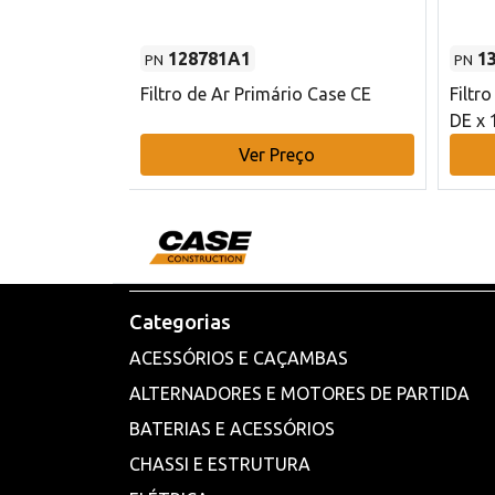
128781A1
1
PN
PN
l - 80 mm DE
Filtro de Ar Primário Case CE
Filtr
DE x 
o
Ver Preço
Categorias
ACESSÓRIOS E CAÇAMBAS
ALTERNADORES E MOTORES DE PARTIDA
BATERIAS E ACESSÓRIOS
CHASSI E ESTRUTURA