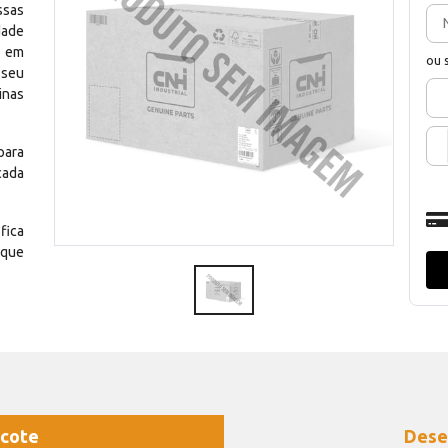
ssas
dade
e em
ou 
 seu
inas
para
cada
fica
 que
cote
Dese