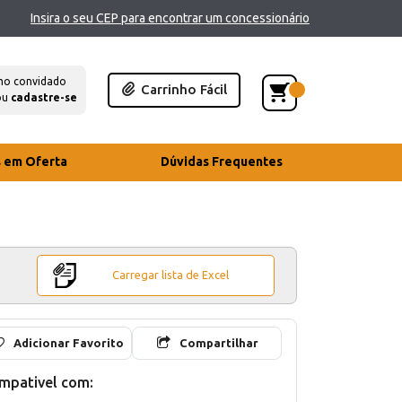
Insira o seu CEP para encontrar um concessionário
mo convidado
Carrinho Fácil
ou
cadastre-se
s em Oferta
Dúvidas Frequentes
Carregar lista de Excel
Adicionar Favorito
Compartilhar
mpativel com: