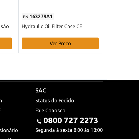
163279A1
48145970
PN
PN
ssão
Hydraulic Oil Filter Case CE
Filtro de com
x 75 mm L Ca
Ver Preço
V
SAC
n
Status do Pedido
E
Fale Conosco
0800 727 2273
Segunda à sexta 8:00 às 18:00
sionário