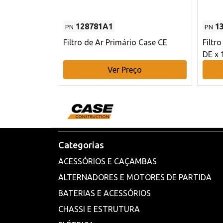
128781A1
1
PN
PN
l - 80 mm DE
Filtro de Ar Primário Case CE
Filtr
DE x 
o
Ver Preço
Categorias
ACESSÓRIOS E CAÇAMBAS
ALTERNADORES E MOTORES DE PARTIDA
BATERIAS E ACESSÓRIOS
CHASSI E ESTRUTURA