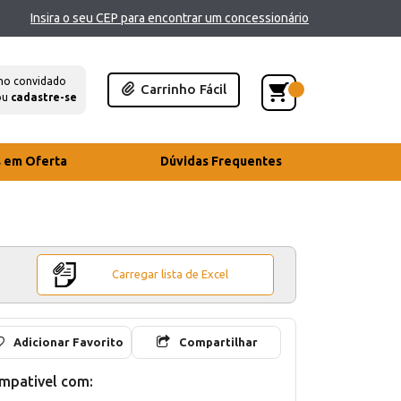
Insira o seu CEP para encontrar um concessionário
mo convidado
Carrinho Fácil
ou
cadastre-se
s em Oferta
Dúvidas Frequentes
Carregar lista de Excel
Adicionar Favorito
Compartilhar
mpativel com: