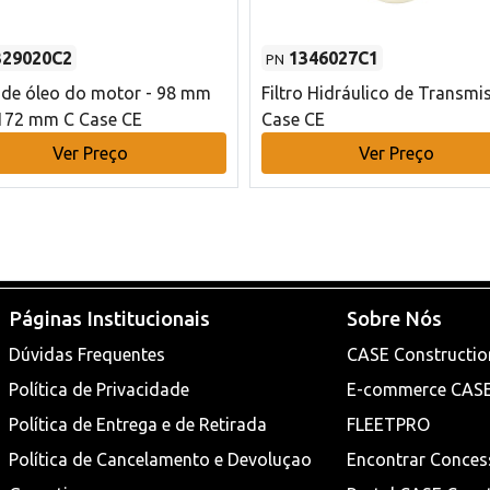
329020C2
1346027C1
PN
o de óleo do motor - 98 mm
Filtro Hidráulico de Transmi
172 mm C Case CE
Case CE
Ver Preço
Ver Preço
Páginas Institucionais
Sobre Nós
Dúvidas Frequentes
CASE Constructio
Política de Privacidade
E-commerce CAS
Política de Entrega e de Retirada
FLEETPRO
Política de Cancelamento e Devoluçao
Encontrar Conces