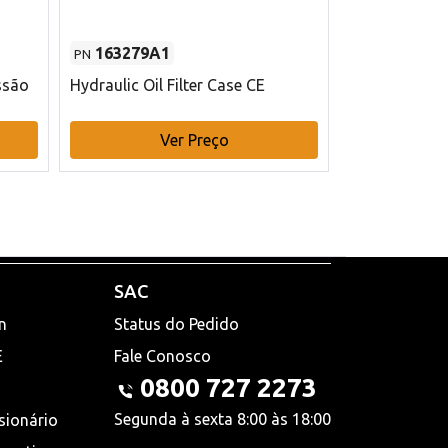
163279A1
48145970
PN
PN
ssão
Hydraulic Oil Filter Case CE
Filtro de com
x 75 mm L Ca
Ver Preço
V
SAC
n
Status do Pedido
E
Fale Conosco
0800 727 2273
Segunda à sexta 8:00 às 18:00
sionário