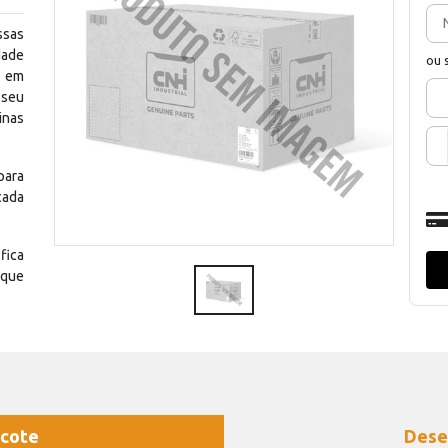
ssas
dade
ou 
e em
 seu
inas
para
cada
fica
 que
cote
Dese