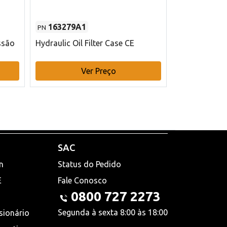
163279A1
48145970
PN
PN
ssão
Hydraulic Oil Filter Case CE
Filtro de com
x 75 mm L Ca
Ver Preço
V
SAC
n
Status do Pedido
E
Fale Conosco
0800 727 2273
Segunda à sexta 8:00 às 18:00
sionário