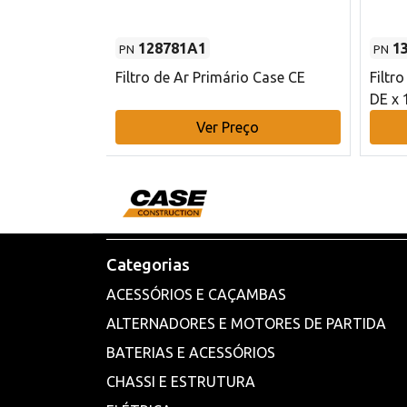
128781A1
1
PN
PN
l - 80 mm DE
Filtro de Ar Primário Case CE
Filtr
DE x 
o
Ver Preço
Categorias
ACESSÓRIOS E CAÇAMBAS
ALTERNADORES E MOTORES DE PARTIDA
BATERIAS E ACESSÓRIOS
CHASSI E ESTRUTURA