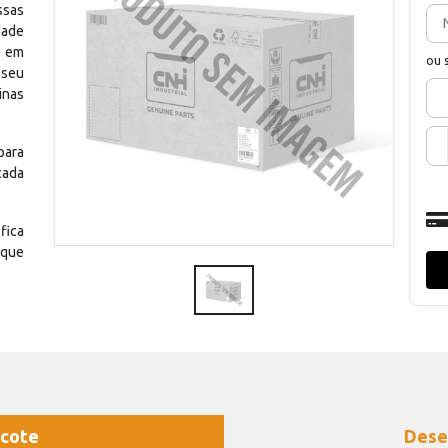
ssas
dade
e em
ou 
 seu
inas
para
cada
fica
 que
cote
Dese