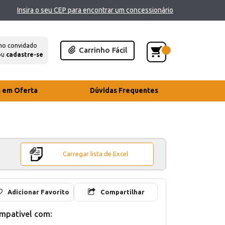
Insira o seu CEP para encontrar um concessionário
mo convidado
Carrinho Fácil
ou
cadastre-se
s em Oferta
Dúvidas Frequentes
Carregar lista de Excel
Adicionar Favorito
Compartilhar
mpativel com: