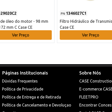
329020C2
1346027C1
PN
o de óleo do motor - 98 mm
Filtro Hidráulico de Transmi
172 mm C Case CE
Case CE
Ver Preço
Ver Preço
Páginas Institucionais
Sobre Nós
Dúvidas Frequentes
CASE Constructio
Política de Privacidade
E-commerce CAS
Política de Entrega e de Retirada
FLEETPRO
Política de Cancelamento e Devoluçao
Encontrar Conces